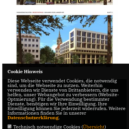
Cookie Hinweis
Diese Webseite verwendet Cookies, die notwendig
sind, um die Webseite zu nutzen. Weiterhin
verwenden wir Dienste von Drittanbietern, die uns
Internetseite der CDU-Fraktion im Rat der Stadt
helfen, unser Webangebot zu verbessern (Website-
Braunschweig, mit aktuellen Informationen rund
Optmierung). Für die Verwendung bestimmter
Dienste, benötigen wir Ihre Einwilligung. Ihre
um die Kommunalpolitik in der zweitgrößten Stadt
Einwilligung können Sie jederzeit widerrufen. Weitere
Niedersachsens.
Informationen finden Sie in unserer
Datenschutzerklärung
.
Technisch notwendige Cookies (
Übersicht
)