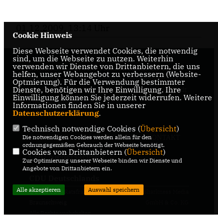
01.12.2009, 13:14 Uhr
Cookie Hinweis
Diese Webseite verwendet Cookies, die notwendig
sind, um die Webseite zu nutzen. Weiterhin
verwenden wir Dienste von Drittanbietern, die uns
Internetseite der CDU-Fraktion im Rat der Stadt
helfen, unser Webangebot zu verbessern (Website-
Braunschweig, mit aktuellen Informationen rund
Optmierung). Für die Verwendung bestimmter
Dienste, benötigen wir Ihre Einwilligung. Ihre
um die Kommunalpolitik in der zweitgrößten Stadt
Einwilligung können Sie jederzeit widerrufen. Weitere
Niedersachsens.
Informationen finden Sie in unserer
Datenschutzerklärung
.
Technisch notwendige Cookies (
Übersicht
)
IMPRESSUM
DATENSCHUTZ
KONTAKT
Die notwendigen Cookies werden allein für den
ordnungsgemäßen Gebrauch der Webseite benötigt.
Cookies von Drittanbietern (
Übersicht
)
CDU Niedersachsen
Zur Optimierung unserer Webseite binden wir Dienste und
Angebote von Drittanbietern ein.
CDU Deutschlands
Alle akzeptieren
Auswahl speichern
@2026 CDU-Ratsfraktion
Realisation: Sharkness Media
Braunschweig
GmbH & Co. KG
Alle Rechte vorbehalten.