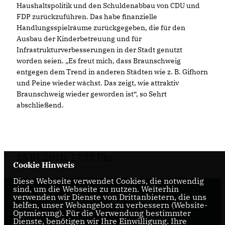
Haushaltspolitik und den Schuldenabbau von CDU und
FDP zurückzuführen. Das habe finanzielle
Handlungsspielräume zurückgegeben, die für den
Ausbau der Kinderbetreuung und für
Infrastrukturverbesserungen in der Stadt genutzt
worden seien. „Es freut mich, dass Braunschweig
entgegen dem Trend in anderen Städten wie z. B. Gifhorn
und Peine wieder wächst. Das zeigt, wie attraktiv
Braunschweig wieder geworden ist“, so Sehrt
abschließend.
25.01.2010, 17:13 Uhr
Cookie Hinweis
Diese Webseite verwendet Cookies, die notwendig
sind, um die Webseite zu nutzen. Weiterhin
verwenden wir Dienste von Drittanbietern, die uns
Internetseite der CDU-Fraktion im Rat der Stadt
helfen, unser Webangebot zu verbessern (Website-
Braunschweig, mit aktuellen Informationen rund
Optmierung). Für die Verwendung bestimmter
Dienste, benötigen wir Ihre Einwilligung. Ihre
um die Kommunalpolitik in der zweitgrößten Stadt