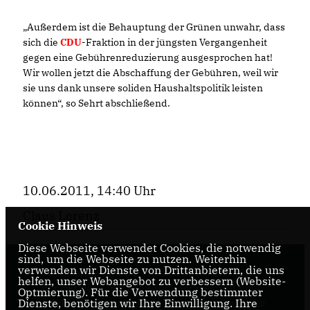
Außerdem ist die Behauptung der Grünen unwahr, dass
sich die
CDU
-Fraktion in der jüngsten Vergangenheit
gegen eine Gebührenreduzierung ausgesprochen hat!
Wir wollen jetzt die Abschaffung der Gebühren, weil wir
sie uns dank unsere soliden Haushaltspolitik leisten
können“, so Sehrt abschließend.
10.06.2011, 14:40 Uhr
Claus Lorenz
Cookie Hinweis
Diese Webseite verwendet Cookies, die notwendig
sind, um die Webseite zu nutzen. Weiterhin
verwenden wir Dienste von Drittanbietern, die uns
Internetseite der CDU-Fraktion im Rat der Stadt
helfen, unser Webangebot zu verbessern (Website-
Braunschweig, mit aktuellen Informationen rund
Optmierung). Für die Verwendung bestimmter
Dienste, benötigen wir Ihre Einwilligung. Ihre
um die Kommunalpolitik in der zweitgrößten Stadt