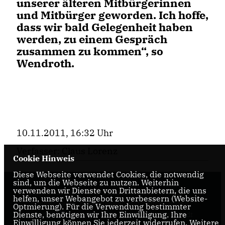
unserer älteren Mitbürgerinnen
und Mitbürger geworden. Ich hoffe,
dass wir bald Gelegenheit haben
werden, zu einem Gespräch
zusammen zu kommen“, so
Wendroth.
10.11.2011, 16:32 Uhr
Verfasser: Claus Lorenz
Cookie Hinweis
Diese Webseite verwendet Cookies, die notwendig
sind, um die Webseite zu nutzen. Weiterhin
verwenden wir Dienste von Drittanbietern, die uns
Internetseite der CDU-Fraktion im Rat der Stadt
helfen, unser Webangebot zu verbessern (Website-
Braunschweig, mit aktuellen Informationen rund
Optmierung). Für die Verwendung bestimmter
Dienste, benötigen wir Ihre Einwilligung. Ihre
um die Kommunalpolitik in der zweitgrößten Stadt
Einwilligung können Sie jederzeit widerrufen. Weitere