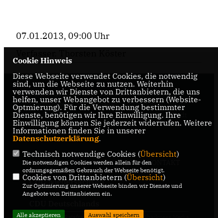
07.01.2013, 09:00 Uhr
Verfasser. Thorsten Köster
Cookie Hinweis
Diese Webseite verwendet Cookies, die notwendig
sind, um die Webseite zu nutzen. Weiterhin
verwenden wir Dienste von Drittanbietern, die uns
Internetseite der CDU-Fraktion im Rat der Stadt
helfen, unser Webangebot zu verbessern (Website-
Braunschweig, mit aktuellen Informationen rund
Optmierung). Für die Verwendung bestimmter
Dienste, benötigen wir Ihre Einwilligung. Ihre
um die Kommunalpolitik in der zweitgrößten Stadt
Einwilligung können Sie jederzeit widerrufen. Weitere
Niedersachsens.
Informationen finden Sie in unserer
Datenschutzerklärung
.
Technisch notwendige Cookies (
Übersicht
)
IMPRESSUM
DATENSCHUTZ
KONTAKT
Die notwendigen Cookies werden allein für den
ordnungsgemäßen Gebrauch der Webseite benötigt.
Cookies von Drittanbietern (
Übersicht
)
CDU Niedersachsen
Zur Optimierung unserer Webseite binden wir Dienste und
Angebote von Drittanbietern ein.
CDU Deutschlands
Alle akzeptieren
Auswahl speichern
@2026 CDU-Ratsfraktion
Realisation: Sharkness Media