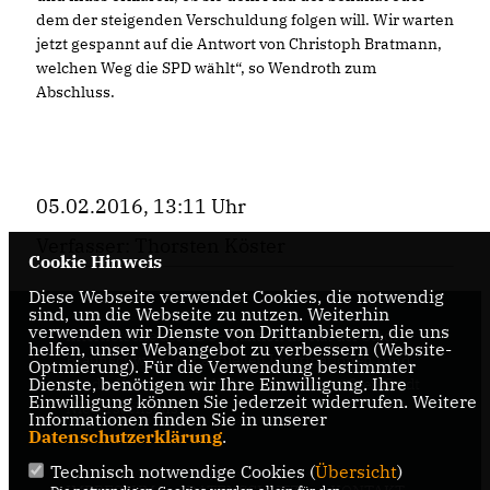
dem der steigenden Verschuldung folgen will. Wir warten
jetzt gespannt auf die Antwort von Christoph Bratmann,
welchen Weg die SPD wählt“, so Wendroth zum
Abschluss.
05.02.2016, 13:11 Uhr
Verfasser: Thorsten Köster
Cookie Hinweis
Diese Webseite verwendet Cookies, die notwendig
sind, um die Webseite zu nutzen. Weiterhin
verwenden wir Dienste von Drittanbietern, die uns
Internetseite der CDU-Fraktion im Rat der Stadt
helfen, unser Webangebot zu verbessern (Website-
Braunschweig, mit aktuellen Informationen rund
Optmierung). Für die Verwendung bestimmter
Dienste, benötigen wir Ihre Einwilligung. Ihre
um die Kommunalpolitik in der zweitgrößten Stadt
Einwilligung können Sie jederzeit widerrufen. Weitere
Niedersachsens.
Informationen finden Sie in unserer
Datenschutzerklärung
.
Technisch notwendige Cookies (
Übersicht
)