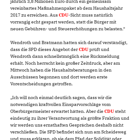
jährlich 3,8 Millionen Euro durch ein gemeinsam
vereinbartes Maßnahmenpaket ab dem Haushaltsjahr
2017 zu erreichen. Aus
CDU
-Sicht muss natürlich
vorrangig echt gespart werden, statt die Bürger mit
neuen Gebühren- und Steuererhöhungen zu belasten.“
Wendroth und Bratmann hatten sich darauf verständigt,
dass die SPD dieses Angebot der
CDU
prüft und
Wendroth dann schnellstmöglich eine Rückmeldung
erhält. Noch herrscht kein großer Zeitdruck, aber am
Mittwoch haben die Haushaltsberatungen in den
Ausschüssen begonnen und dort werden erste
Vorentscheidungen getroffen.
Ich will noch einmal deutlich sagen, dass wir die
notwendigen kraftvollen Einsparvorschläge vom
Oberbürgermeister erwartet hätten. Aber die
CDU
steht
eindeutig zu ihrer Verantwortung als größte Fraktion und
wir werden uns ernsthaften Gesprächen deshalb nicht
verschließen. Die SPD befindet sich nun am Scheideweg
und muss erklären, ob sie dem Pfad der Solidität oder