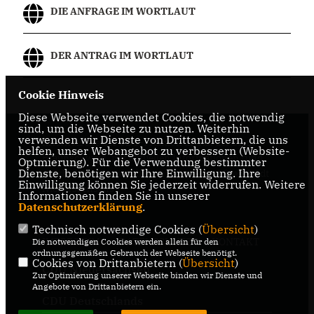
DIE ANFRAGE IM WORTLAUT
DER ANTRAG IM WORTLAUT
Cookie Hinweis
Diese Webseite verwendet Cookies, die notwendig
sind, um die Webseite zu nutzen. Weiterhin
verwenden wir Dienste von Drittanbietern, die uns
Internetseite der CDU-Fraktion im Rat der Stadt
helfen, unser Webangebot zu verbessern (Website-
Braunschweig, mit aktuellen Informationen rund
Optmierung). Für die Verwendung bestimmter
Dienste, benötigen wir Ihre Einwilligung. Ihre
um die Kommunalpolitik in der zweitgrößten Stadt
Einwilligung können Sie jederzeit widerrufen. Weitere
Niedersachsens.
Informationen finden Sie in unserer
Datenschutzerklärung
.
Technisch notwendige Cookies (
Übersicht
)
IMPRESSUM
DATENSCHUTZ
KONTAKT
Die notwendigen Cookies werden allein für den
ordnungsgemäßen Gebrauch der Webseite benötigt.
Cookies von Drittanbietern (
Übersicht
)
CDU Niedersachsen
Zur Optimierung unserer Webseite binden wir Dienste und
Angebote von Drittanbietern ein.
CDU Deutschlands