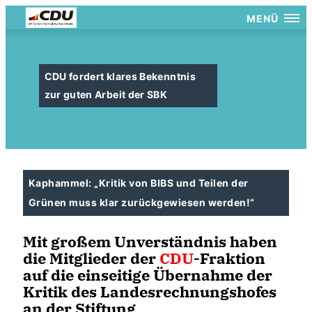
MENÜ
CDU fordert klares Bekenntnis
zur guten Arbeit der SBK
Kaphammel: „Kritik von BIBS und Teilen der
Grünen muss klar zurückgewiesen werden!“
Mit großem Unverständnis haben
die Mitglieder der
CDU
-Fraktion
auf die einseitige Übernahme der
Kritik des Landesrechnungshofes
an der Stiftung