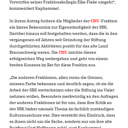
Vorwürfen seiner Fraktionskollegin Elke Flake umgeht“,
kommentiert Kaphammel.
In ihrem Antrag fordern die Mitglieder der
CDU
-Fraktion
ein klares Bekenntnis zur Eigenständigkeit der SBK.
Darüber hinaus soll festgehalten werden, dass die in den
vergangenen elf Jahren seit Gründung der Stiftung
durchgeführten Aktivitäten positiv für das alte Land
Braunschweig waren. Die
CDU
möchte diesen
erfolgreichen Weg weitergehen und geht von einem
breiten Konsens im Rat für diese Position aus.
Die anderen Fraktionen, allen voran die Grünen,
müssen Farbe bekennen und deutlich sagen, ob sie die
Arbeit der SBK wertschätzen oder die Stiftung ins Visier
nehmen wollen. Besonders merkwürdig an den Anfragen
der anderen Fraktionen ist für uns, dass ihre Kritik an
der SBK bisher niemals Thema im fachlich zuständigen
Kulturausschuss war. Dies verstärkt den Eindruck, dass
es ihnen nicht um die Sache, sondern nur um ihre alte
Reizfigur Gert Hoffmann geht“, sagt Kaphammel