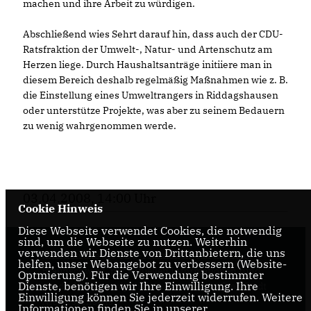
machen und ihre Arbeit zu würdigen.
Abschließend wies Sehrt darauf hin, dass auch der CDU-
Ratsfraktion der Umwelt-, Natur- und Artenschutz am
Herzen liege. Durch Haushaltsanträge initiiere man in
diesem Bereich deshalb regelmäßig Maßnahmen wie z. B.
die Einstellung eines Umweltrangers in Riddagshausen
oder unterstütze Projekte, was aber zu seinem Bedauern
zu wenig wahrgenommen werde.
03.04.2008, 14:00 Uhr
Cookie Hinweis
Diese Webseite verwendet Cookies, die notwendig
sind, um die Webseite zu nutzen. Weiterhin
verwenden wir Dienste von Drittanbietern, die uns
Internetseite der CDU-Fraktion im Rat der Stadt
helfen, unser Webangebot zu verbessern (Website-
Braunschweig, mit aktuellen Informationen rund
Optmierung). Für die Verwendung bestimmter
Dienste, benötigen wir Ihre Einwilligung. Ihre
um die Kommunalpolitik in der zweitgrößten Stadt
Einwilligung können Sie jederzeit widerrufen. Weitere
Niedersachsens.
Informationen finden Sie in unserer