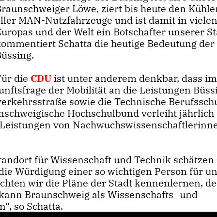
Braunschweiger Löwe, ziert bis heute den Kühler
aller MAN-Nutzfahrzeuge und ist damit in vielen
uropas und der Welt ein Botschafter unserer St
kommentiert Schatta die heutige Bedeutung der
Büssing.
Für die
CDU
ist unter anderem denkbar, dass i
nftsfrage der Mobilität an die Leistungen Büss
verkehrsstraße sowie die Technische Berufssch
nschweigische Hochschulbund verleiht jährlich
e Leistungen von Nachwuchswissenschaftlerinn
Standort für Wissenschaft und Technik schätzen
 die Würdigung einer so wichtigen Person für u
öchten wir die Pläne der Stadt kennenlernen, d
kann Braunschweig als Wissenschafts- und
“, so Schatta.