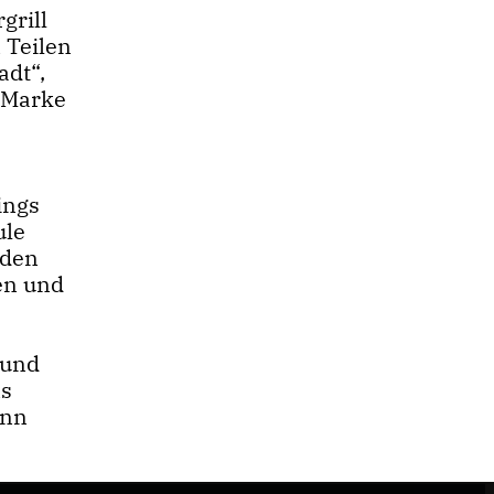
grill
 Teilen
adt“,
 Marke
m
ings
ule
 den
en und
 und
ns
enn