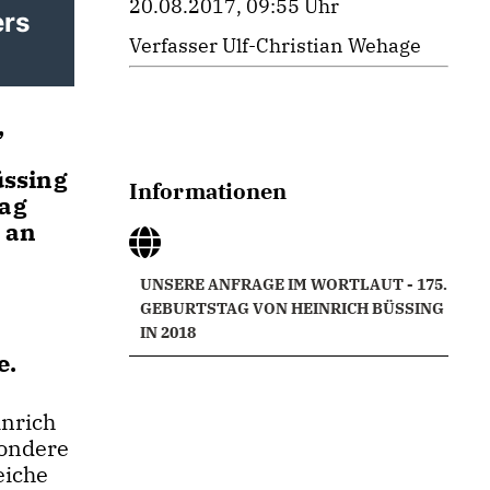
20.08.2017, 09:55 Uhr
ers
Verfasser Ulf-Christian Wehage
,
üssing
Informationen
tag
 an
UNSERE ANFRAGE IM WORTLAUT - 175.
GEBURTSTAG VON HEINRICH BÜSSING
IN 2018
e.
inrich
sondere
eiche