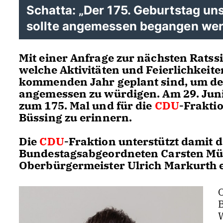
Schatta: „Der 175. Geburtstag un
sollte angemessen begangen wer
Mit einer Anfrage zur nächsten Ratss
welche Aktivitäten und Feierlichkeit
kommenden Jahr geplant sind, um de
angemessen zu würdigen. Am 29. Juni
zum 175. Mal und für die
CDU
-Frakti
Büssing zu erinnern.
Die
CDU
-Fraktion unterstützt damit
Bundestagsabgeordneten Carsten Mülle
Oberbürgermeister Ulrich Markurth e
O