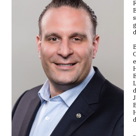
F
g
d