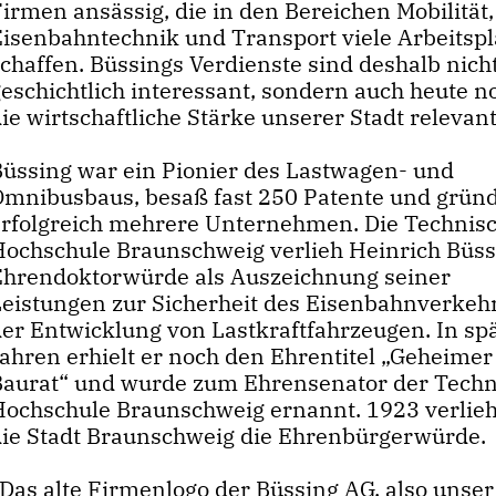
irmen ansässig, die in den Bereichen Mobilität,
Eisenbahntechnik und Transport viele Arbeitspl
schaffen. Büssings Verdienste sind deshalb nich
eschichtlich interessant, sondern auch heute n
ie wirtschaftliche Stärke unserer Stadt relevant
Büssing war ein Pionier des Lastwagen- und
Omnibusbaus, besaß fast 250 Patente und grün
erfolgreich mehrere Unternehmen. Die Technis
Hochschule Braunschweig verlieh Heinrich Büss
Ehrendoktorwürde als Auszeichnung seiner
Leistungen zur Sicherheit des Eisenbahnverkeh
der Entwicklung von Lastkraftfahrzeugen. In sp
Jahren erhielt er noch den Ehrentitel „Geheimer
Baurat“ und wurde zum Ehrensenator der Tech
Hochschule Braunschweig ernannt. 1923 verlie
die Stadt Braunschweig die Ehrenbürgerwürde.
Das alte Firmenlogo der Büssing AG, also unser