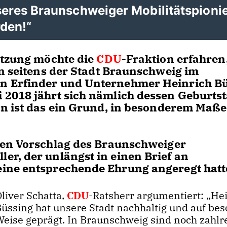
seres Braunschweiger Mobilitätspioni
den!“
itzung möchte die
CDU
-Fraktion erfahren
en seitens der Stadt Braunschweig im
n Erfinder und Unternehmer Heinrich B
 2018 jährt sich nämlich dessen Geburts
on ist das ein Grund, in besonderem Maße
 den Vorschlag des Braunschweiger
r, der unlängst in einen Brief an
ine entsprechende Ehrung angeregt hatt
liver Schatta,
CDU
-Ratsherr argumentiert: „He
Büssing hat unsere Stadt nachhaltig und auf be
Weise geprägt. In Braunschweig sind noch zahlr