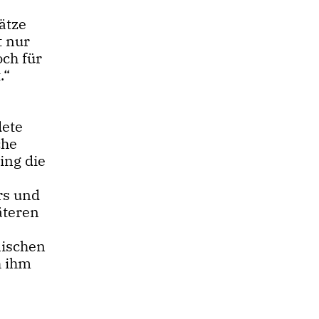
ätze
t nur
och für
.“
dete
che
ing die
rs und
äteren
nischen
h ihm