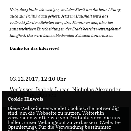
Nein, das glaube ich weniger, weil der Streit um die beste Lösung
auch zur Politik dazu gehört. Jetzt im Haushalt wird das
vielleicht für die nächsten zwei, drei Monate so sein, aber bei
ganz wichtigen Entscheidungen der Stadt besteht weitestgehend
Einigkeit. Das wird keinen bleibenden Schaden hinterlassen.
Danke für das Interview!
03.12.2017, 12:10 Uhr
Verfasser: Isabela Lucas, Nicholas Alexander
und Felipe Hansen
Cookie Hinweis
Diese Webseite verwendet Cookies, die notwendig
sind, um die Webseite zu nutzen. Weiterhin
verwenden wir Dienste von Drittanbietern, die uns
Internetseite der CDU-Fraktion im Rat der Stadt
helfen, unser Webangebot zu verbessern (Website-
Braunschweig, mit aktuellen Informationen rund
Optmierung). Für die Verwendung bestimmter