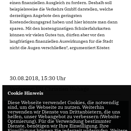
einen finanziellen Ausgleich zu fordern. Deshalb soll
beispielsweise die Verkehrs GmbH darstellen, welche
derzeitigen Angebote den geringsten
Kostendeckungsgrad haben und hier könnte man dann
sparen. Mit den kostengünstigen Schülerfahrkarten
können wir vielen Gutes tun, dürfen aber vor den
langfristigen finanziellen Auswirkungen für die Stadt
nicht die Augen verschließen“, argumentiert Köster.
30.08.2018, 15:30 Uhr
Verfasser: Ulf-Christian Wehage
Cookie Hinweis
Diese Webseite verwendet Cookies, die notwendig
sind, um die Webseite zu nutzen. Weiterhin
verwenden wir Dienste von Drittanbietern, die uns
Internetseite der CDU-Fraktion im Rat der Stadt
helfen, unser Webangebot zu verbessern (Website-
Braunschweig, mit aktuellen Informationen rund
Optmierung). Für die Verwendung bestimmter
Dienste, benötigen wir Ihre Einwilligung. Ihre
um die Kommunalpolitik in der zweitgrößten Stadt
Einwilligung können Sie jederzeit widerrufen. Weitere