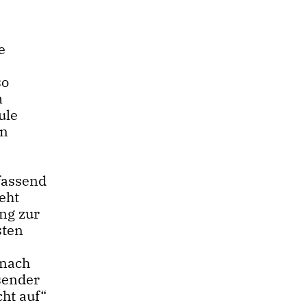
e
so
m
ule
in
fassend
eht
ng zur
sten
 nach
sender
cht auf“