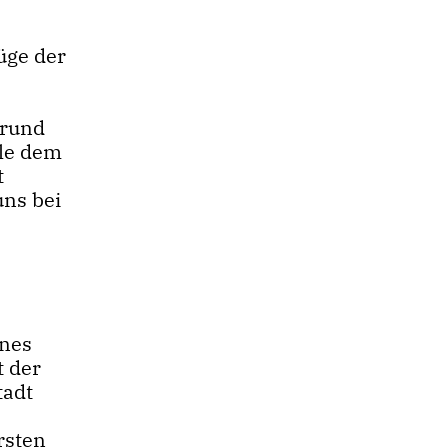
üge der
grund
ule dem
t
uns bei
ines
t der
tadt
rsten