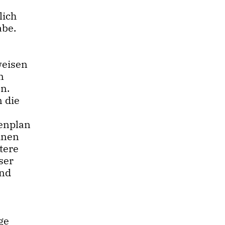
lich
abe.
weisen
n
n.
 die
lenplan
inen
tere
ser
und
ge