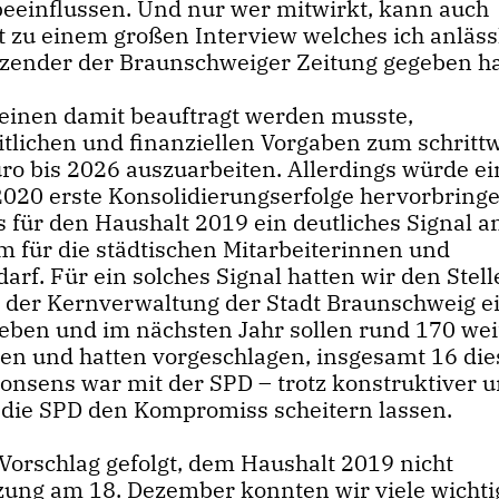
beeinflussen. Und nur wer mitwirkt, kann auch
ft zu einem großen Interview welches ich anläss
tzender der Braunschweiger Zeitung gegeben h
 einen damit beauftragt werden musste,
itlichen und finanziellen Vorgaben zum schritt
uro bis 2026 auszuarbeiten. Allerdings würde ei
020 erste Konsolidierungserfolge hervorbringe
für den Haushalt 2019 ein deutliches Signal an
m für die städtischen Mitarbeiterinnen und
 darf. Für ein solches Signal hatten wir den Stel
in der Kernverwaltung der Stadt Braunschweig e
geben und im nächsten Jahr sollen rund 170 wei
zen und hatten vorgeschlagen, insgesamt 16 die
konsens war mit der SPD – trotz konstruktiver 
t die SPD den Kompromiss scheitern lassen.
Vorschlag gefolgt, dem Haushalt 2019 nicht
tzung am 18. Dezember konnten wir viele wichti