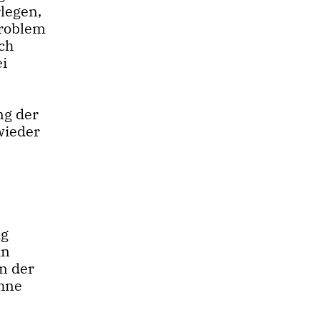
legen,
problem
ch
ei
ng der
wieder
ig
in
n der
ohne