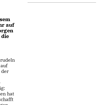
esem
hr auf
orgen
 die
prudeln
 auf
 der
e
ig:
en hat
chafft
egen.