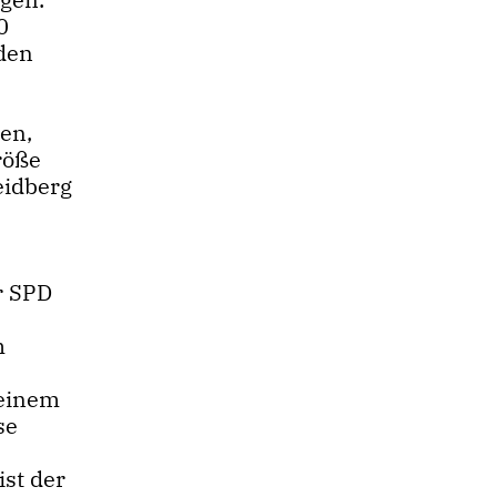
0
den
en,
röße
eidberg
r SPD
m
s
 einem
se
st der