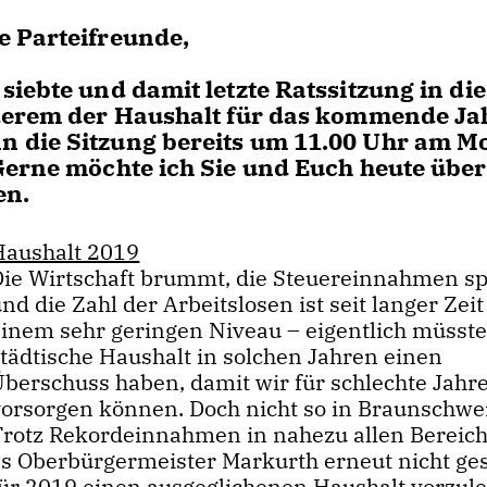
e Parteifreunde,
siebte und damit letzte Ratssitzung in di
nderem der Haushalt für das kommende Ja
n die Sitzung bereits um 11.00 Uhr am M
Gerne möchte ich Sie und Euch heute über
en.
Haushalt 2019
Die Wirtschaft brummt, die Steuereinnahmen s
nd die Zahl der Arbeitslosen ist seit langer Zeit
einem sehr geringen Niveau – eigentlich müsste
städtische Haushalt in solchen Jahren einen
Überschuss haben, damit wir für schlechte Jahr
vorsorgen können. Doch nicht so in Braunschwe
Trotz Rekordeinnahmen in nahezu allen Bereich
es Oberbürgermeister Markurth erneut nicht ges
für 2019 einen ausgeglichenen Haushalt vorzul