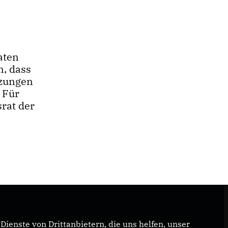
aten
n, dass
tzungen
 Für
srat der
ienste von Drittanbietern, die uns helfen, unser