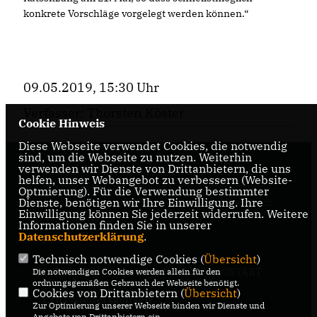
konkrete Vorschläge vorgelegt werden können.“
09.05.2019, 15:30 Uhr
Verfasser: Thorsten Köster
Cookie Hinweis
Diese Webseite verwendet Cookies, die notwendig
sind, um die Webseite zu nutzen. Weiterhin
verwenden wir Dienste von Drittanbietern, die uns
Internetseite der CDU-Fraktion im Rat der Stadt
helfen, unser Webangebot zu verbessern (Website-
Braunschweig, mit aktuellen Informationen rund
Optmierung). Für die Verwendung bestimmter
Dienste, benötigen wir Ihre Einwilligung. Ihre
um die Kommunalpolitik in der zweitgrößten Stadt
Einwilligung können Sie jederzeit widerrufen. Weitere
Niedersachsens.
Informationen finden Sie in unserer
Datenschutzerklärung
.
Technisch notwendige Cookies (
Übersicht
)
IMPRESSUM
DATENSCHUTZ
KONTAKT
Die notwendigen Cookies werden allein für den
ordnungsgemäßen Gebrauch der Webseite benötigt.
Cookies von Drittanbietern (
Übersicht
)
CDU Niedersachsen
Zur Optimierung unserer Webseite binden wir Dienste und
Angebote von Drittanbietern ein.