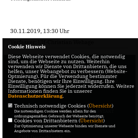
30.11.2019, 13:30 Uhr
Verfasser: Ulf-Christian Wehage
Cookie Hinweis
Diese Webseite verwendet Cookies, die notwendig
sind, um die Webseite zu nutzen. Weiterhin
verwenden wir Dienste von Drittanbietern, die uns
Internetseite der CDU-Fraktion im Rat der Stadt
helfen, unser Webangebot zu verbessern (Website-
Braunschweig, mit aktuellen Informationen rund
Optmierung). Für die Verwendung bestimmter
Dienste, benötigen wir Ihre Einwilligung. Ihre
um die Kommunalpolitik in der zweitgrößten Stadt
Einwilligung können Sie jederzeit widerrufen. Weitere
Niedersachsens.
Informationen finden Sie in unserer
Datenschutzerklärung
.
Technisch notwendige Cookies (
Übersicht
)
IMPRESSUM
DATENSCHUTZ
KONTAKT
Die notwendigen Cookies werden allein für den
ordnungsgemäßen Gebrauch der Webseite benötigt.
Cookies von Drittanbietern (
Übersicht
)
CDU Niedersachsen
Zur Optimierung unserer Webseite binden wir Dienste und
Angebote von Drittanbietern ein.
CDU Deutschlands