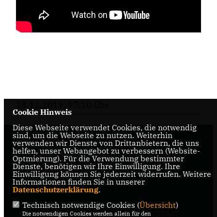
18.12.2019, 17:10 Uhr
Cookie Hinweis
Diese Webseite verwendet Cookies, die notwendig
sind, um die Webseite zu nutzen. Weiterhin
verwenden wir Dienste von Drittanbietern, die uns
Internetseite der CDU-Fraktion im Rat der Stadt
helfen, unser Webangebot zu verbessern (Website-
Braunschweig, mit aktuellen Informationen rund
Optmierung). Für die Verwendung bestimmter
Dienste, benötigen wir Ihre Einwilligung. Ihre
um die Kommunalpolitik in der zweitgrößten Stadt
Einwilligung können Sie jederzeit widerrufen. Weitere
Niedersachsens.
Informationen finden Sie in unserer
Datenschutzerklärung
.
Technisch notwendige Cookies (
Übersicht
)
IMPRESSUM
DATENSCHUTZ
KONTAKT
Die notwendigen Cookies werden allein für den