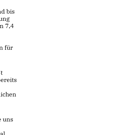
d bis
nung
n 7,4
n für
t
ereits
lichen
e uns
al