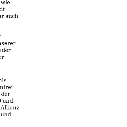
 wie
dt
ar auch
g
k
nserer
ieder
er
als
nfrei
 der
D und
Allianz
n und