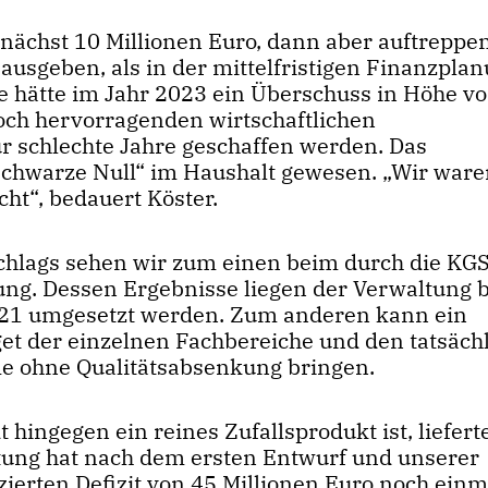
ächst 10 Millionen Euro, dann aber auftreppen
ausgeben, als in der mittelfristigen Finanzpla
e hätte im Jahr 2023 ein Überschuss in Höhe vo
och hervorragenden wirtschaftlichen
schlechte Jahre geschaffen werden. Das
schwarze Null“ im Haushalt gewesen. „Wir ware
cht“, bedauert Köster.
chlags sehen wir zum einen beim durch die KGS
ung. Dessen Ergebnisse liegen der Verwaltung b
021 umgesetzt werden. Zum anderen kann ein
t der einzelnen Fachbereiche und den tatsäch
me ohne Qualitätsabsenkung bringen.
 hingegen ein reines Zufallsprodukt ist, liefert
ltung hat nach dem ersten Entwurf und unserer
zierten Defizit von 45 Millionen Euro noch einm