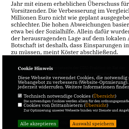
Jahr mit einem erheblichen Überschuss für 
Vorsitzender. Die Verbesserung im Vergleich
Millionen Euro nicht wie geplant ausgege
schlechter. Die hohen Abweichungen basier
etwa bei der Sozialhilfe. Allein dafür wurd
der herausragenden Lage auf dem lokalen Ar
Botschaft ist deshalb, dass Einsparungen i
zu müssen, meint Köster abschließend.
Internetseite der CDU-Fraktion im Rat der
Cookie Hinweis
Stadt Braunschweig, mit aktuellen
Diese Webseite verwendet Cookies, die notwendig s
Informationen rund um die Kommunalpolit
Webangebot zu verbessern (Website-Optmierung). F
jederzeit widerrufen. Weitere Informationen finde
in der zweitgrößten Stadt Niedersachsens.
Technisch notwendige Cookies (
Übersicht
)
IMPRESSUM
DATENSCHUTZ
Die notwendigen Cookies werden allein für den ordnungsgemäße
Cookies von Drittanbietern (
Übersicht
)
KONTAKT
Zur Optimierung unserer Webseite binden wir Dienste und Angebo
Alle akzeptieren
@2026 CDU-Ratsfraktion Braunschweig
Auswahl speichern