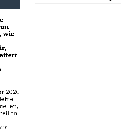
e
nun
, wie
r,
ettert
e
ür 2020
leine
uellen,
teil an
nus