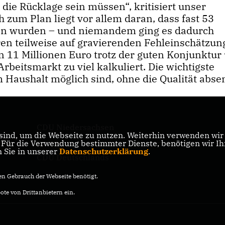
die Rücklage sein müssen“, kritisiert unser
 zum Plan liegt vor allem daran, dass fast 53
ben wurden – und niemandem ging es dadurch
en teilweise auf gravierenden Fehleinschätzun
en 11 Millionen Euro trotz der guten Konjunktur
beitsmarkt zu viel kalkuliert. Die wichtigste
m Haushalt möglich sind, ohne die Qualität abs
CDU Niedersachsen
ind, um die Webseite zu nutzen. Weiterhin verwenden wir D
ik
ür die Verwendung bestimmter Dienste, benötigen wir Ihre
n Sie in unserer
Datenschutzerklärung
.
CDU Deutschlands
n Gebrauch der Webseite benötigt.
te von Drittanbietern ein.