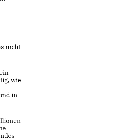
s nicht
ein
ig, wie
und in
illionen
he
endes