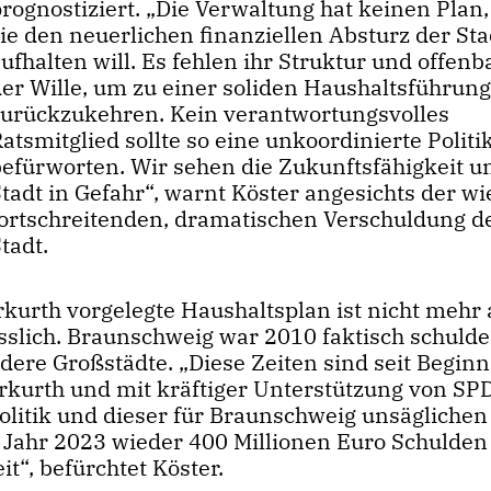
rognostiziert. „Die Verwaltung hat keinen Plan,
ie den neuerlichen finanziellen Absturz der Sta
ufhalten will. Es fehlen ihr Struktur und offenb
der Wille, um zu einer soliden Haushaltsführun
zurückzukehren. Kein verantwortungsvolles
atsmitglied sollte so eine unkoordinierte Politi
befürworten. Wir sehen die Zukunftsfähigkeit u
tadt in Gefahr“, warnt Köster angesichts der w
fortschreitenden, dramatischen Verschuldung d
Stadt.
urth vorgelegte Haushaltsplan ist nicht mehr 
slich. Braunschweig war 2010 faktisch schulde
ndere Großstädte. „Diese Zeiten sind seit Beginn
rkurth und mit kräftiger Unterstützung von SP
litik und dieser für Braunschweig unsäglichen 
im Jahr 2023 wieder 400 Millionen Euro Schulde
t“, befürchtet Köster.