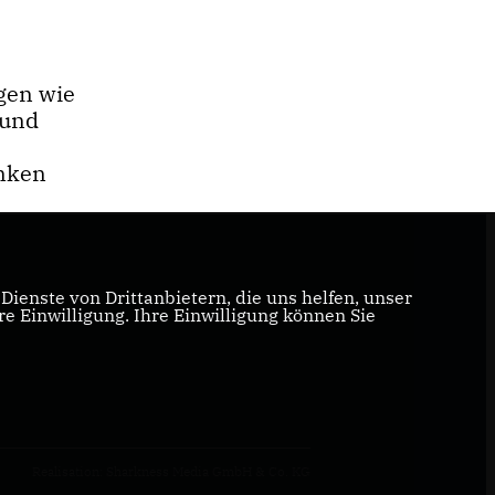
gen wie
 und
enken
ienste von Drittanbietern, die uns helfen, unser
 Einwilligung. Ihre Einwilligung können Sie
Realisation: Sharkness Media GmbH & Co. KG