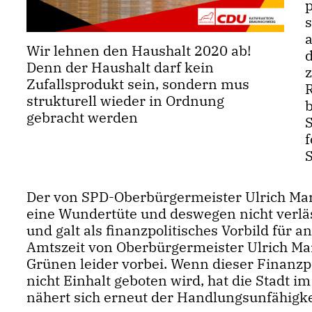
p
s
a
Wir lehnen den Haushalt 2020 ab!
Denn der Haushalt darf kein
Zufallsprodukt sein, sondern mus
R
strukturell wieder in Ordnung
gebracht werden
S
Der von SPD-Oberbürgermeister Ulrich Mark
eine Wundertüte und deswegen nicht verläs
und galt als finanzpolitisches Vorbild für a
Amtszeit von Oberbürgermeister Ulrich Ma
Grünen leider vorbei. Wenn dieser Finanzpo
nicht Einhalt geboten wird, hat die Stadt 
nähert sich erneut der Handlungsunfähigkei