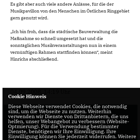
Es gibt aber auch viele andere Anlässe, für die der
Musikpavillon von den Menschen im Östlichen Ringgebiet
gern genutzt wird.
Ich bin froh, dass die städtische Bauverwaltung die
Maßnahme so schnell umgesetzt hat und die
sonntäglichen Musikveranstaltungen nun in einem
vernünftigen Rahmen stattfinden können“, meint
Hinrichs abschließend.
04.09.2008, 14:19 Uhr
Cookie Hinweis
Diese Webseite verwendet Cookies, die notwendig
sind, um die Webseite zu nutzen. Weiterhin
verwenden wir Dienste von Drittanbietern, die uns
Internetseite der CDU-Fraktion im Rat der Stadt
helfen, unser Webangebot zu verbessern (Website-
Braunschweig, mit aktuellen Informationen rund
Optmierung). Für die Verwendung bestimmter
Dienste, benötigen wir Ihre Einwilligung. Ihre
um die Kommunalpolitik in der zweitgrößten Stadt
Einwilligung können Sie jederzeit widerrufen. Weitere
Niedersachsens.