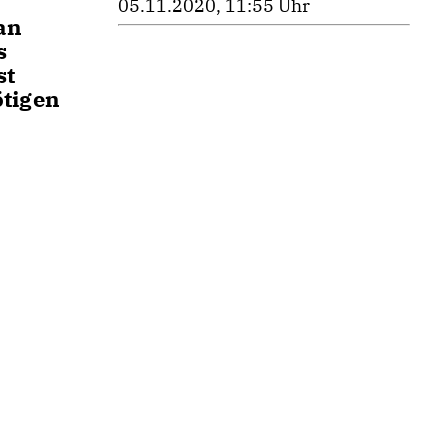
05.11.2020, 11:55 Uhr
an
s
st
ötigen