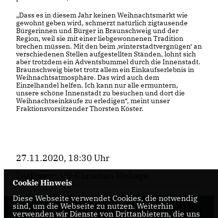
Dass es in diesem Jahr keinen Weihnachtsmarkt wie
gewohnt geben wird, schmerzt natürlich zigtausende
Bürgerinnen und Bürger in Braunschweig und der
Region, weil sie mit einer liebgewonnenen Tradition
brechen müssen. Mit den beim ‚winterstadtvergnügen‘ an
verschiedenen Stellen aufgestellten Ständen, lohnt sich
aber trotzdem ein Adventsbummel durch die Innenstadt.
Braunschweig bietet trotz allem ein Einkaufserlebnis in
Weihnachtsatmosphäre. Das wird auch dem
Einzelhandel helfen. Ich kann nur alle ermuntern,
unsere schöne Innenstadt zu besuchen und dort die
Weihnachtseinkäufe zu erledigen“, meint unser
Fraktionsvorsitzender Thorsten Köster.
27.11.2020, 18:30 Uhr
Verfasser: Ulf-Christian Wehage
Cookie Hinweis
Diese Webseite verwendet Cookies, die notwendig
sind, um die Webseite zu nutzen. Weiterhin
verwenden wir Dienste von Drittanbietern, die uns
Internetseite der CDU-Fraktion im Rat der Stadt