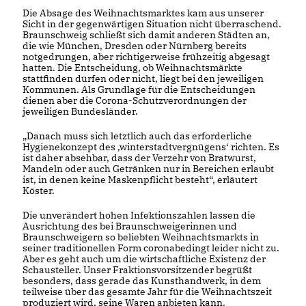
Die Absage des Weihnachtsmarktes kam aus unserer
Sicht in der gegenwärtigen Situation nicht überraschend.
Braunschweig schließt sich damit anderen Städten an,
die wie München, Dresden oder Nürnberg bereits
notgedrungen, aber richtigerweise frühzeitig abgesagt
hatten. Die Entscheidung, ob Weihnachtsmärkte
stattfinden dürfen oder nicht, liegt bei den jeweiligen
Kommunen. Als Grundlage für die Entscheidungen
dienen aber die Corona-Schutzverordnungen der
jeweiligen Bundesländer.
Danach muss sich letztlich auch das erforderliche
Hygienekonzept des ‚winterstadtvergnügens‘ richten. Es
ist daher absehbar, dass der Verzehr von Bratwurst,
Mandeln oder auch Getränken nur in Bereichen erlaubt
ist, in denen keine Maskenpflicht besteht“, erläutert
Köster.
Die unverändert hohen Infektionszahlen lassen die
Ausrichtung des bei Braunschweigerinnen und
Braunschweigern so beliebten Weihnachtsmarkts in
seiner traditionellen Form coronabedingt leider nicht zu.
Aber es geht auch um die wirtschaftliche Existenz der
Schausteller. Unser Fraktionsvorsitzender begrüßt
besonders, dass gerade das Kunsthandwerk, in dem
teilweise über das gesamte Jahr für die Weihnachtszeit
produziert wird, seine Waren anbieten kann.