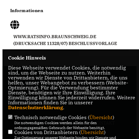
Informationen
WWW.RATSINFO.BRAUNSCHWEIG.DE
(DRUCKSACHE 11328/07) BESCHLUSSVORLAGE
Cookie Hinweis
Diese Webseite verwendet Cookies, die notwendig
sind, um die Webseite zu nutzen. Weiterhin
verwenden wir Dienste von Drittanbietern, die uns
Internetseite der CDU-Fraktion im Rat der Stadt
helfen, unser Webangebot zu verbessern (Website-
Braunschweig, mit aktuellen Informationen rund
Optmierung). Für die Verwendung bestimmter
Dienste, benötigen wir Ihre Einwilligung. Ihre
um die Kommunalpolitik in der zweitgrößten Stadt
Einwilligung können Sie jederzeit widerrufen. Weitere
Niedersachsens.
Informationen finden Sie in unserer
Datenschutzerklärung
.
Technisch notwendige Cookies (
Übersicht
)
IMPRESSUM
DATENSCHUTZ
KONTAKT
Die notwendigen Cookies werden allein für den
ordnungsgemäßen Gebrauch der Webseite benötigt.
Cookies von Drittanbietern (
Übersicht
)
CDU Niedersachsen
Zur Optimierung unserer Webseite binden wir Dienste und