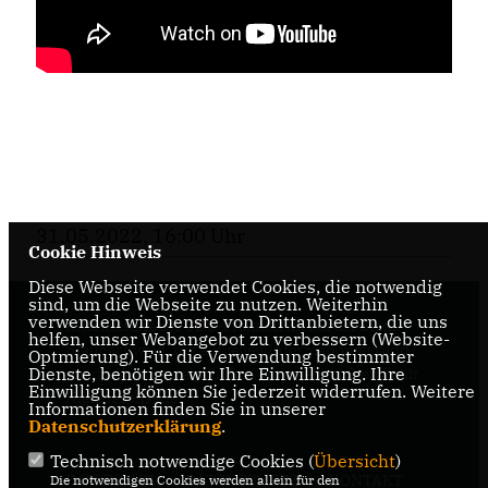
31.05.2022, 16:00 Uhr
Cookie Hinweis
Diese Webseite verwendet Cookies, die notwendig
sind, um die Webseite zu nutzen. Weiterhin
verwenden wir Dienste von Drittanbietern, die uns
Internetseite der CDU-Fraktion im Rat der Stadt
helfen, unser Webangebot zu verbessern (Website-
Braunschweig, mit aktuellen Informationen rund
Optmierung). Für die Verwendung bestimmter
Dienste, benötigen wir Ihre Einwilligung. Ihre
um die Kommunalpolitik in der zweitgrößten Stadt
Einwilligung können Sie jederzeit widerrufen. Weitere
Niedersachsens.
Informationen finden Sie in unserer
Datenschutzerklärung
.
Technisch notwendige Cookies (
Übersicht
)
IMPRESSUM
DATENSCHUTZ
KONTAKT
Die notwendigen Cookies werden allein für den