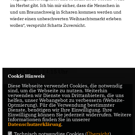
im Herbst gibt. Ich bin mir sicher, dass die Menschen in
und um Braunschweig in Scharen kommen werden und
wieder einen unbeschwerten Weihnachtsmarkt erleben
wollen“, versprüht Schatta Zuversicht.
08.09.2022, 14:15 Uhr
Cookie Hinweis
Diese Webseite verwendet Cookies, die notwendig
sind, um die Webseite zu nutzen. Weiterhin
verwenden wir Dienste von Drittanbietern, die uns
Internetseite der CDU-Fraktion im Rat der Stadt
helfen, unser Webangebot zu verbessern (Website-
Braunschweig, mit aktuellen Informationen rund
Optmierung). Für die Verwendung bestimmter
Dienste, benötigen wir Ihre Einwilligung. Ihre
um die Kommunalpolitik in der zweitgrößten Stadt
Einwilligung können Sie jederzeit widerrufen. Weitere
Niedersachsens.
Informationen finden Sie in unserer
Datenschutzerklärung
.
Technisch notwendige Cookies (
Übersicht
)