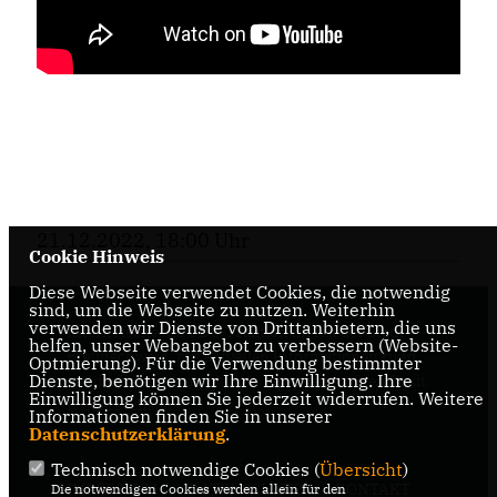
21.12.2022, 18:00 Uhr
Cookie Hinweis
Diese Webseite verwendet Cookies, die notwendig
sind, um die Webseite zu nutzen. Weiterhin
verwenden wir Dienste von Drittanbietern, die uns
Internetseite der CDU-Fraktion im Rat der Stadt
helfen, unser Webangebot zu verbessern (Website-
Braunschweig, mit aktuellen Informationen rund
Optmierung). Für die Verwendung bestimmter
Dienste, benötigen wir Ihre Einwilligung. Ihre
um die Kommunalpolitik in der zweitgrößten Stadt
Einwilligung können Sie jederzeit widerrufen. Weitere
Niedersachsens.
Informationen finden Sie in unserer
Datenschutzerklärung
.
Technisch notwendige Cookies (
Übersicht
)
IMPRESSUM
DATENSCHUTZ
KONTAKT
Die notwendigen Cookies werden allein für den