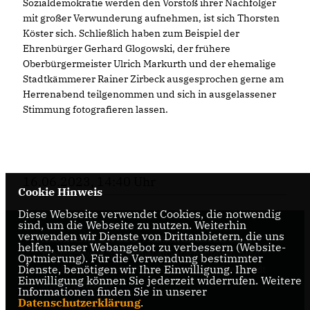
Sozialdemokratie werden den Vorstoß ihrer Nachfolger
mit großer Verwunderung aufnehmen, ist sich Thorsten
Köster sich. Schließlich haben zum Beispiel der
Ehrenbürger Gerhard Glogowski, der frühere
Oberbürgermeister Ulrich Markurth und der ehemalige
Stadtkämmerer Rainer Zirbeck ausgesprochen gerne am
Herrenabend teilgenommen und sich in ausgelassener
Stimmung fotografieren lassen.
16.06.2023, 14:40 Uhr
Cookie Hinweis
Diese Webseite verwendet Cookies, die notwendig
sind, um die Webseite zu nutzen. Weiterhin
verwenden wir Dienste von Drittanbietern, die uns
Internetseite der CDU-Fraktion im Rat der Stadt
helfen, unser Webangebot zu verbessern (Website-
Braunschweig, mit aktuellen Informationen rund
Optmierung). Für die Verwendung bestimmter
Dienste, benötigen wir Ihre Einwilligung. Ihre
um die Kommunalpolitik in der zweitgrößten Stadt
Einwilligung können Sie jederzeit widerrufen. Weitere
Niedersachsens.
Informationen finden Sie in unserer
Datenschutzerklärung
.