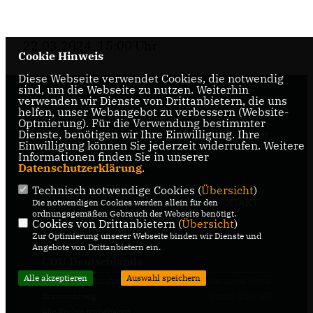
22.03.2024, 15:00 Uhr
Cookie Hinweis
Diese Webseite verwendet Cookies, die notwendig
sind, um die Webseite zu nutzen. Weiterhin
verwenden wir Dienste von Drittanbietern, die uns
Internetseite der CDU-Fraktion im Rat der Stadt
helfen, unser Webangebot zu verbessern (Website-
Braunschweig, mit aktuellen Informationen rund
Optmierung). Für die Verwendung bestimmter
Dienste, benötigen wir Ihre Einwilligung. Ihre
um die Kommunalpolitik in der zweitgrößten Stadt
Einwilligung können Sie jederzeit widerrufen. Weitere
Niedersachsens.
Informationen finden Sie in unserer
Datenschutzerklärung
.
Technisch notwendige Cookies (
Übersicht
)
IMPRESSUM
DATENSCHUTZ
KONTAKT
Die notwendigen Cookies werden allein für den
ordnungsgemäßen Gebrauch der Webseite benötigt.
Cookies von Drittanbietern (
Übersicht
)
CDU Niedersachsen
Zur Optimierung unserer Webseite binden wir Dienste und
Angebote von Drittanbietern ein.
CDU Deutschlands
Alle akzeptieren
Auswahl speichern
@2026 CDU-Ratsfraktion
Realisation: Sharkness Media
Braunschweig
GmbH & Co. KG
Alle Rechte vorbehalten.