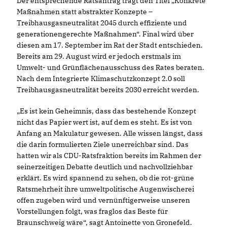
Der entsprechende Ratsantrag trägt den Titel „Konkrete
Maßnahmen statt abstrakter Konzepte –
Treibhausgasneutralität 2045 durch effiziente und
generationengerechte Maßnahmen“. Final wird über
diesen am 17. September im Rat der Stadt entschieden.
Bereits am 29. August wird er jedoch erstmals im
Umwelt- und Grünflächenausschuss des Rates beraten.
Nach dem Integrierte Klimaschutzkonzept 2.0 soll
Treibhausgasneutralität bereits 2030 erreicht werden.
Es ist kein Geheimnis, dass das bestehende Konzept
nicht das Papier wert ist, auf dem es steht. Es ist von
Anfang an Makulatur gewesen. Alle wissen längst, dass
die darin formulierten Ziele unerreichbar sind. Das
hatten wir als CDU-Ratsfraktion bereits im Rahmen der
seinerzeitigen Debatte deutlich und nachvollziehbar
erklärt. Es wird spannend zu sehen, ob die rot-grüne
Ratsmehrheit ihre umweltpolitische Augenwischerei
offen zugeben wird und vernünftigerweise unseren
Vorstellungen folgt, was fraglos das Beste für
Braunschweig wäre“, sagt Antoinette von Gronefeld.