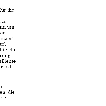
für die
eses
mann um
wie
anziert
e‘.
lte ein
erung
iliente
ushalt
em
en, die
der.