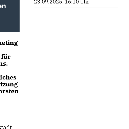
23.09.2025, 16:10 Uhr
en
keting
 für
ns.
iches
ützung
horsten
stadt