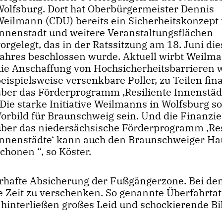
Wolfsburg. Dort hat Oberbürgermeister Dennis
Weilmann (CDU) bereits ein Sicherheitskonzept 
Innenstadt und weitere Veranstaltungsflächen
orgelegt, das in der Ratssitzung am 18. Juni di
Jahres beschlossen wurde. Aktuell wirbt Weil
die Anschaffung von Hochsicherheitsbarrieren 
eispielsweise versenkbare Poller, zu Teilen fin
über das Förderprogramm ‚Resiliente Innenstädt
ie starke Initiative Weilmanns in Wolfsburg sol
Vorbild für Braunschweig sein. Und die Finanzi
über das niedersächsische Förderprogramm ‚Res
Innenstädte‘ kann auch den Braunschweiger Ha
chonen “, so Köster.
uerhafte Absicherung der Fußgängerzone. Bei d
ne Zeit zu verschenken. So genannte Überfahrtat
hinterließen großes Leid und schockierende Bil