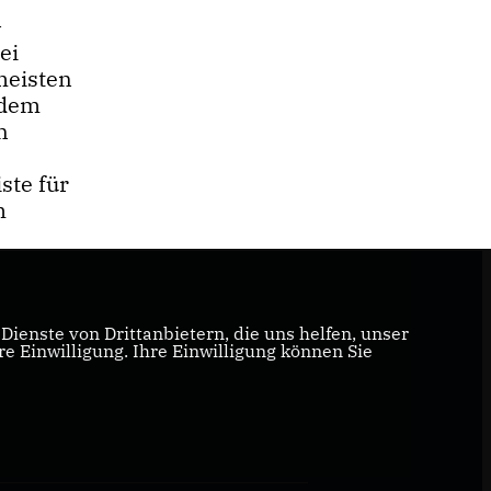
–
ei
meisten
 dem
n
ste für
m
ienste von Drittanbietern, die uns helfen, unser
 Einwilligung. Ihre Einwilligung können Sie