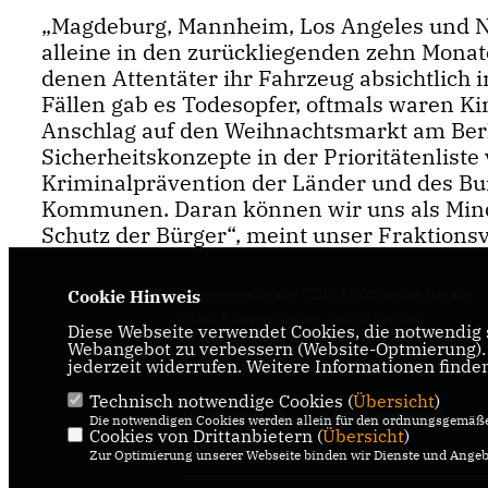
Magdeburg, Mannheim, Los Angeles und Ne
alleine in den zurückliegenden zehn Monate
denen Attentäter ihr Fahrzeug absichtlich
Fällen gab es Todesopfer, oftmals waren Kin
Anschlag auf den Weihnachtsmarkt am Berl
Sicherheitskonzepte in der Prioritätenlist
Kriminalprävention der Länder und des Bun
Kommunen. Daran können wir uns als Mind
Schutz der Bürger“, meint unser Fraktionsv
Internetseite der CDU-Fraktion im Rat der
Cookie Hinweis
Stadt Braunschweig, mit aktuellen
Diese Webseite verwendet Cookies, die notwendig s
Informationen rund um die Kommunalpolit
Webangebot zu verbessern (Website-Optmierung). F
jederzeit widerrufen. Weitere Informationen finde
in der zweitgrößten Stadt Niedersachsens.
Technisch notwendige Cookies (
Übersicht
)
IMPRESSUM
DATENSCHUTZ
Die notwendigen Cookies werden allein für den ordnungsgemäße
Cookies von Drittanbietern (
Übersicht
)
KONTAKT
Zur Optimierung unserer Webseite binden wir Dienste und Angebo