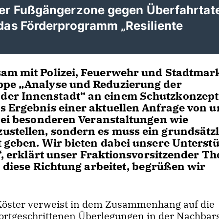
 der Fußgängerzone gegen Überfahrtat
 das Förderprogramm „Resiliente
sam mit Polizei, Feuerwehr und Stadtmar
ppe „Analyse und Reduzierung der
der Innenstadt“ an einem Schutzkonzept
s Ergebnis einer aktuellen Anfrage von u
bei besonderen Veranstaltungen wie
ustellen, sondern es muss ein grundsätzl
t geben. Wir bieten dabei unsere Unterst
n“, erklärt unser Fraktionsvorsitzender T
n diese Richtung arbeitet, begrüßen wir
Köster verweist in dem Zusammenhang auf die
fortgeschrittenen Überlegungen in der Nachbar