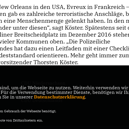
w Orleans in den USA, Evreux in Frankreich 
n gab es zahlreiche terroristische Anschläge, b
 in eine Menschenmenge gelenkt haben. In den 
der unter diesen“, sagt Köster. Spätestens seit
iner Breitscheidplatz im Dezember 2016 stehe
e vieler Kommunen oben. „Die Polizeiliche
des hat dazu einen Leitfaden mit einer Checkli
eststandard orientieren. Mehr geht immer zu
orsitzender Thorsten Köster.
CDU Niedersachsen
ind, um die Webseite zu nutzen. Weiterhin verwenden wir D
ik
ür die Verwendung bestimmter Dienste, benötigen wir Ihre
n Sie in unserer
Datenschutzerklärung
.
CDU Deutschlands
n Gebrauch der Webseite benötigt.
te von Drittanbietern ein.