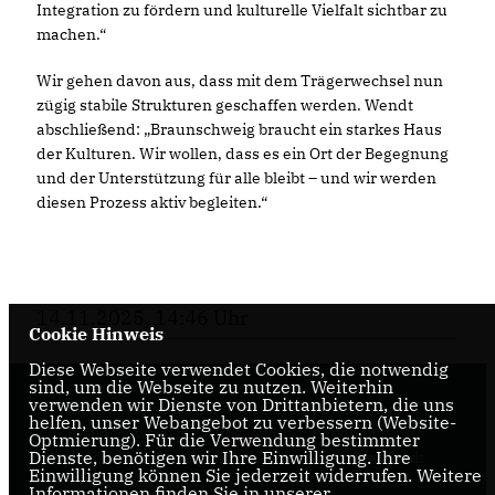
Integration zu fördern und kulturelle Vielfalt sichtbar zu
machen.“
Wir gehen davon aus, dass mit dem Trägerwechsel nun
zügig stabile Strukturen geschaffen werden. Wendt
abschließend: „Braunschweig braucht ein starkes Haus
der Kulturen. Wir wollen, dass es ein Ort der Begegnung
und der Unterstützung für alle bleibt – und wir werden
diesen Prozess aktiv begleiten.“
14.11.2025, 14:46 Uhr
Cookie Hinweis
Diese Webseite verwendet Cookies, die notwendig
sind, um die Webseite zu nutzen. Weiterhin
verwenden wir Dienste von Drittanbietern, die uns
Internetseite der CDU-Fraktion im Rat der Stadt
helfen, unser Webangebot zu verbessern (Website-
Braunschweig, mit aktuellen Informationen rund
Optmierung). Für die Verwendung bestimmter
Dienste, benötigen wir Ihre Einwilligung. Ihre
um die Kommunalpolitik in der zweitgrößten Stadt
Einwilligung können Sie jederzeit widerrufen. Weitere
Niedersachsens.
Informationen finden Sie in unserer