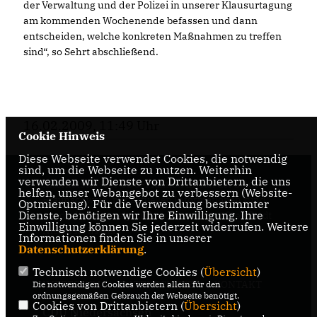
der Verwaltung und der Polizei in unserer Klausurtagung
am kommenden Wochenende befassen und dann
entscheiden, welche konkreten Maßnahmen zu treffen
sind“, so Sehrt abschließend.
16.02.2009, 11:49 Uhr
Cookie Hinweis
Diese Webseite verwendet Cookies, die notwendig
sind, um die Webseite zu nutzen. Weiterhin
verwenden wir Dienste von Drittanbietern, die uns
Internetseite der CDU-Fraktion im Rat der Stadt
helfen, unser Webangebot zu verbessern (Website-
Braunschweig, mit aktuellen Informationen rund
Optmierung). Für die Verwendung bestimmter
Dienste, benötigen wir Ihre Einwilligung. Ihre
um die Kommunalpolitik in der zweitgrößten Stadt
Einwilligung können Sie jederzeit widerrufen. Weitere
Niedersachsens.
Informationen finden Sie in unserer
Datenschutzerklärung
.
Technisch notwendige Cookies (
Übersicht
)
IMPRESSUM
DATENSCHUTZ
KONTAKT
Die notwendigen Cookies werden allein für den
ordnungsgemäßen Gebrauch der Webseite benötigt.
Cookies von Drittanbietern (
Übersicht
)
CDU Niedersachsen