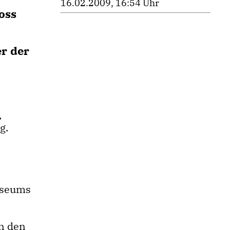
16.02.2009, 16:54 Uhr
oss
r der
,
g.
useums
un den