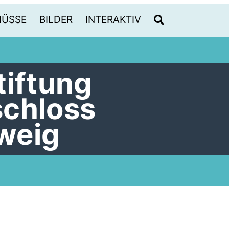
HÜSSE
BILDER
INTERAKTIV
tiftung
schloss
weig