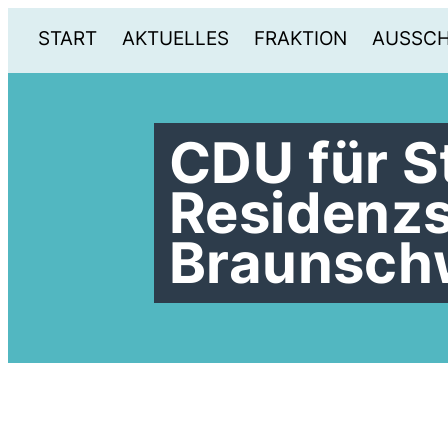
START
AKTUELLES
FRAKTION
AUSSC
CDU für S
Residenz
Braunsch