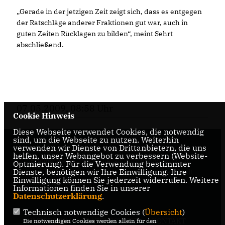
Gerade in der jetzigen Zeit zeigt sich, dass es entgegen
der Ratschläge anderer Fraktionen gut war, auch in
guten Zeiten Rücklagen zu bilden“, meint Sehrt
abschließend.
07.05.2009, 08:58 Uhr
Cookie Hinweis
Diese Webseite verwendet Cookies, die notwendig
sind, um die Webseite zu nutzen. Weiterhin
verwenden wir Dienste von Drittanbietern, die uns
Internetseite der CDU-Fraktion im Rat der Stadt
helfen, unser Webangebot zu verbessern (Website-
Braunschweig, mit aktuellen Informationen rund
Optmierung). Für die Verwendung bestimmter
Dienste, benötigen wir Ihre Einwilligung. Ihre
um die Kommunalpolitik in der zweitgrößten Stadt
Einwilligung können Sie jederzeit widerrufen. Weitere
Niedersachsens.
Informationen finden Sie in unserer
Datenschutzerklärung
.
Technisch notwendige Cookies (
Übersicht
)
IMPRESSUM
DATENSCHUTZ
KONTAKT
Die notwendigen Cookies werden allein für den