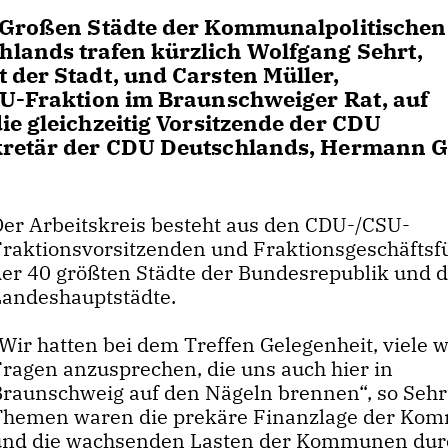
r Großen Städte der Kommunalpolitischen
lands trafen kürzlich Wolfgang Sehrt,
 der Stadt, und Carsten Müller,
DU-Fraktion im Braunschweiger Rat, auf
ie gleichzeitig Vorsitzende der CDU
ekretär der CDU Deutschlands, Hermann G
Der Arbeitskreis besteht aus den CDU-/CSU-
Fraktionsvorsitzenden und Fraktionsgeschäftsf
der 40 größten Städte der Bundesrepublik und 
Landeshauptstädte.
Wir hatten bei dem Treffen Gelegenheit, viele w
Fragen anzusprechen, die uns auch hier in
Braunschweig auf den Nägeln brennen“, so Sehr
Themen waren die prekäre Finanzlage der Ko
und die wachsenden Lasten der Kommunen dur