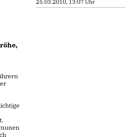
25.03.2010, 13:07 Uhr
röhe,
ührern
der
ichtige
t.
mmunen
ch