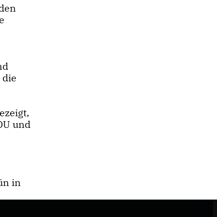
rden
e
nd
 die
zeigt,
CDU und
ün in