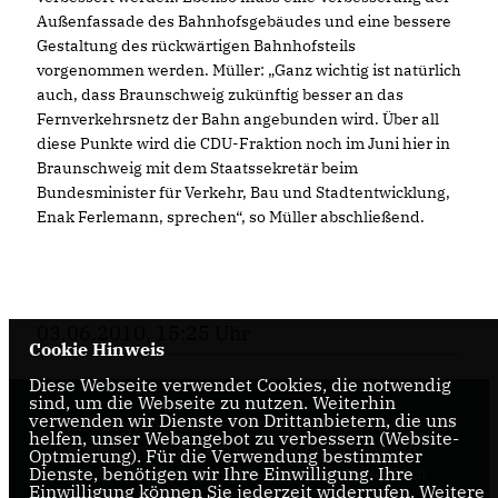
Außenfassade des Bahnhofsgebäudes und eine bessere
Gestaltung des rückwärtigen Bahnhofsteils
vorgenommen werden. Müller: „Ganz wichtig ist natürlich
auch, dass Braunschweig zukünftig besser an das
Fernverkehrsnetz der Bahn angebunden wird. Über all
diese Punkte wird die CDU-Fraktion noch im Juni hier in
Braunschweig mit dem Staatssekretär beim
Bundesminister für Verkehr, Bau und Stadtentwicklung,
Enak Ferlemann, sprechen“, so Müller abschließend.
03.06.2010, 15:25 Uhr
Cookie Hinweis
Diese Webseite verwendet Cookies, die notwendig
sind, um die Webseite zu nutzen. Weiterhin
verwenden wir Dienste von Drittanbietern, die uns
Internetseite der CDU-Fraktion im Rat der Stadt
helfen, unser Webangebot zu verbessern (Website-
Braunschweig, mit aktuellen Informationen rund
Optmierung). Für die Verwendung bestimmter
Dienste, benötigen wir Ihre Einwilligung. Ihre
um die Kommunalpolitik in der zweitgrößten Stadt
Einwilligung können Sie jederzeit widerrufen. Weitere
Niedersachsens.