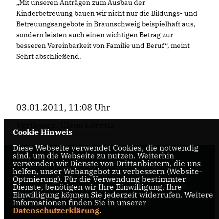
Mit unseren Anträgen zum Ausbau der
Kinderbetreuung bauen wir nicht nur die Bildungs- und
Betreuungsangebote in Braunschweig beispielhaft aus,
sondern leisten auch einen wichtigen Betrag zur
besseren Vereinbarkeit von Familie und Beruf“, meint
Sehrt abschließend.
03.01.2011, 11:08 Uhr
Verfasser: Claus Lorenz
Cookie Hinweis
Diese Webseite verwendet Cookies, die notwendig
sind, um die Webseite zu nutzen. Weiterhin
verwenden wir Dienste von Drittanbietern, die uns
Internetseite der CDU-Fraktion im Rat der Stadt
helfen, unser Webangebot zu verbessern (Website-
Braunschweig, mit aktuellen Informationen rund
Optmierung). Für die Verwendung bestimmter
Dienste, benötigen wir Ihre Einwilligung. Ihre
um die Kommunalpolitik in der zweitgrößten Stadt
Einwilligung können Sie jederzeit widerrufen. Weitere
Niedersachsens.
Informationen finden Sie in unserer
Datenschutzerklärung
.