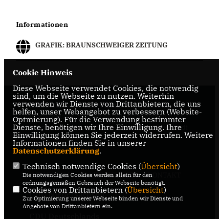
Informationen
GRAFIK: BRAUNSCHWEIGER ZEITUNG
Cookie Hinweis
Diese Webseite verwendet Cookies, die notwendig
sind, um die Webseite zu nutzen. Weiterhin
verwenden wir Dienste von Drittanbietern, die uns
Internetseite der CDU-Fraktion im Rat der Stadt
helfen, unser Webangebot zu verbessern (Website-
Braunschweig, mit aktuellen Informationen rund
Optmierung). Für die Verwendung bestimmter
Dienste, benötigen wir Ihre Einwilligung. Ihre
um die Kommunalpolitik in der zweitgrößten Stadt
Einwilligung können Sie jederzeit widerrufen. Weitere
Niedersachsens.
Informationen finden Sie in unserer
Datenschutzerklärung
.
Technisch notwendige Cookies (
Übersicht
)
IMPRESSUM
DATENSCHUTZ
KONTAKT
Die notwendigen Cookies werden allein für den
ordnungsgemäßen Gebrauch der Webseite benötigt.
Cookies von Drittanbietern (
Übersicht
)
CDU Niedersachsen
Zur Optimierung unserer Webseite binden wir Dienste und
Angebote von Drittanbietern ein.
CDU Deutschlands