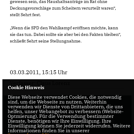
gewesen sein, das Haushaltsanträge im Rat ohne
Deckungsvorschläge zum Scheitern verurteilt waren“,
stellt Sehrt fest.
Wenn die SPD den Wahlkampf eröffnen möchte, kann
sie das tun. Dabei sollte sie aber bei den Fakten bleiben“,
schließt Sehrt seine Stellungnahme.
03.03.2011, 15:15 Uhr
Verfasser: Claus Lorenz
Cookie Hinweis
Diese Webseite verwendet Cookies, die notwendig
sind, um die Webseite zu nutzen. Weiterhin
verwenden wir Dienste von Drittanbietern, die uns
Internetseite der CDU-Fraktion im Rat der Stadt
helfen, unser Webangebot zu verbessern (Website-
Braunschweig, mit aktuellen Informationen rund
Optmierung). Für die Verwendung bestimmter
Dienste, benötigen wir Ihre Einwilligung. Ihre
um die Kommunalpolitik in der zweitgrößten Stadt
Einwilligung können Sie jederzeit widerrufen. Weitere
Niedersachsens.
Informationen finden Sie in unserer