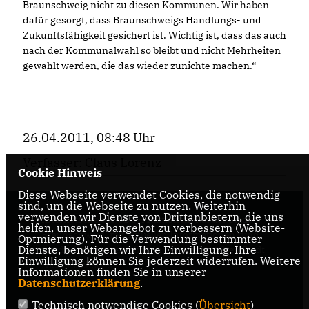
Braunschweig nicht zu diesen Kommunen. Wir haben
dafür gesorgt, dass Braunschweigs Handlungs- und
Zukunftsfähigkeit gesichert ist. Wichtig ist, dass das auch
nach der Kommunalwahl so bleibt und nicht Mehrheiten
gewählt werden, die das wieder zunichte machen.“
26.04.2011, 08:48 Uhr
Verfasser: Claus Lorenz
Cookie Hinweis
Diese Webseite verwendet Cookies, die notwendig
sind, um die Webseite zu nutzen. Weiterhin
verwenden wir Dienste von Drittanbietern, die uns
Internetseite der CDU-Fraktion im Rat der Stadt
helfen, unser Webangebot zu verbessern (Website-
Braunschweig, mit aktuellen Informationen rund
Optmierung). Für die Verwendung bestimmter
Dienste, benötigen wir Ihre Einwilligung. Ihre
um die Kommunalpolitik in der zweitgrößten Stadt
Einwilligung können Sie jederzeit widerrufen. Weitere
Niedersachsens.
Informationen finden Sie in unserer
Datenschutzerklärung
.
Technisch notwendige Cookies (
Übersicht
)