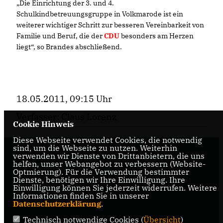
Die Einrichtung der 3. und 4.
Schulkindbetreuungsgruppe in Volkmarode ist ein
weiterer wichtiger Schritt zur besseren Vereinbarkeit von
Familie und Beruf, die der
CDU
besonders am Herzen
liegt“, so Brandes abschließend.
18.05.2011, 09:15 Uhr
Verfasser: Claus Lorenz
Cookie Hinweis
Diese Webseite verwendet Cookies, die notwendig
sind, um die Webseite zu nutzen. Weiterhin
verwenden wir Dienste von Drittanbietern, die uns
Internetseite der CDU-Fraktion im Rat der Stadt
helfen, unser Webangebot zu verbessern (Website-
Braunschweig, mit aktuellen Informationen rund
Optmierung). Für die Verwendung bestimmter
Dienste, benötigen wir Ihre Einwilligung. Ihre
um die Kommunalpolitik in der zweitgrößten Stadt
Einwilligung können Sie jederzeit widerrufen. Weitere
Niedersachsens.
Informationen finden Sie in unserer
Datenschutzerklärung
.
Technisch notwendige Cookies (
Übersicht
)