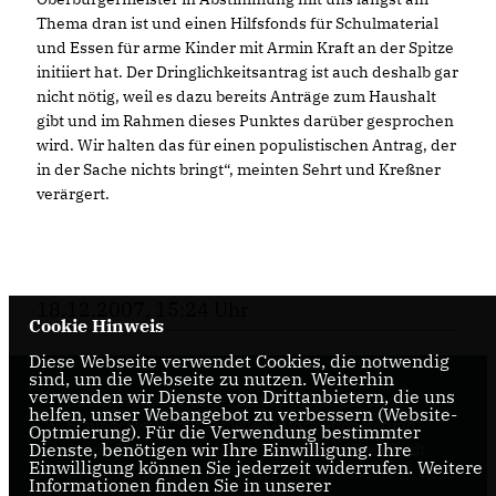
Thema dran ist und einen Hilfsfonds für Schulmaterial
und Essen für arme Kinder mit Armin Kraft an der Spitze
initiiert hat. Der Dringlichkeitsantrag ist auch deshalb gar
nicht nötig, weil es dazu bereits Anträge zum Haushalt
gibt und im Rahmen dieses Punktes darüber gesprochen
wird. Wir halten das für einen populistischen Antrag, der
in der Sache nichts bringt“, meinten Sehrt und Kreßner
verärgert.
18.12.2007, 15:24 Uhr
Cookie Hinweis
Diese Webseite verwendet Cookies, die notwendig
sind, um die Webseite zu nutzen. Weiterhin
verwenden wir Dienste von Drittanbietern, die uns
Internetseite der CDU-Fraktion im Rat der Stadt
helfen, unser Webangebot zu verbessern (Website-
Braunschweig, mit aktuellen Informationen rund
Optmierung). Für die Verwendung bestimmter
Dienste, benötigen wir Ihre Einwilligung. Ihre
um die Kommunalpolitik in der zweitgrößten Stadt
Einwilligung können Sie jederzeit widerrufen. Weitere
Niedersachsens.
Informationen finden Sie in unserer