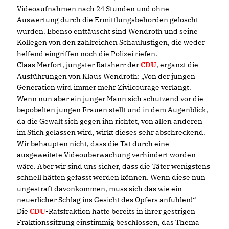
Videoaufnahmen nach 24 Stunden und ohne
Auswertung durch die Ermittlungsbehörden gelöscht
wurden. Ebenso enttäuscht sind Wendroth und seine
Kollegen von den zahlreichen Schaulustigen, die weder
helfend eingriffen noch die Polizei riefen.
Claas Merfort, jüngster Ratsherr der
CDU
, ergänzt die
Ausführungen von Klaus Wendroth: „Von der jungen
Generation wird immer mehr Zivilcourage verlangt.
Wenn nun aber ein junger Mann sich schützend vor die
bepöbelten jungen Frauen stellt und in dem Augenblick,
da die Gewalt sich gegen ihn richtet, von allen anderen
im Stich gelassen wird, wirkt dieses sehr abschreckend.
Wir behaupten nicht, dass die Tat durch eine
ausgeweitete Videoüberwachung verhindert worden
wäre. Aber wir sind uns sicher, dass die Täter wenigstens
schnell hätten gefasst werden können. Wenn diese nun
ungestraft davonkommen, muss sich das wie ein
neuerlicher Schlag ins Gesicht des Opfers anfühlen!“
Die
CDU
-Ratsfraktion hatte bereits in ihrer gestrigen
Fraktionssitzung einstimmig beschlossen, das Thema