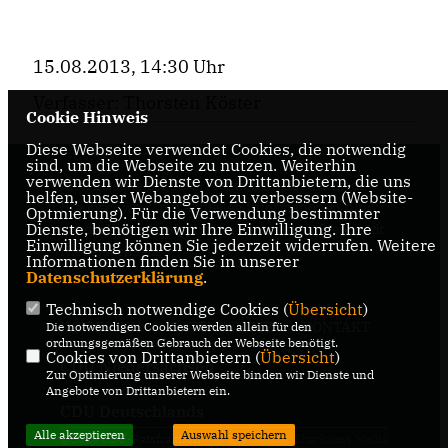
15.08.2013, 14:30 Uhr
Verfasser: Thorsten Köster
Cookie Hinweis
Diese Webseite verwendet Cookies, die notwendig
sind, um die Webseite zu nutzen. Weiterhin
verwenden wir Dienste von Drittanbietern, die uns
Internetseite der CDU-Fraktion im Rat der Stadt
helfen, unser Webangebot zu verbessern (Website-
Braunschweig, mit aktuellen Informationen rund
Optmierung). Für die Verwendung bestimmter
Dienste, benötigen wir Ihre Einwilligung. Ihre
um die Kommunalpolitik in der zweitgrößten Stadt
Einwilligung können Sie jederzeit widerrufen. Weitere
Niedersachsens.
Informationen finden Sie in unserer
Datenschutzerklärung
.
Technisch notwendige Cookies (
Übersicht
)
IMPRESSUM
DATENSCHUTZ
KONTAKT
Die notwendigen Cookies werden allein für den
ordnungsgemäßen Gebrauch der Webseite benötigt.
Cookies von Drittanbietern (
Übersicht
)
CDU Niedersachsen
Zur Optimierung unserer Webseite binden wir Dienste und
Angebote von Drittanbietern ein.
CDU Deutschlands
Alle akzeptieren
Auswahl speichern
@2026 CDU-Ratsfraktion
Realisation: Sharkness Media