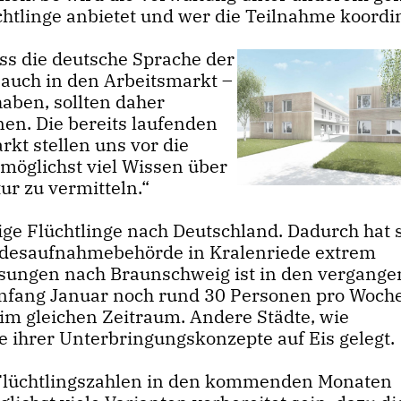
htlinge anbietet und wer die Teilnahme koordin
ass die deutsche Sprache der
– auch in den Arbeitsmarkt –
haben, sollten daher
en. Die bereits laufenden
rkt stellen uns vor die
 möglichst viel Wissen über
ur zu vermitteln.“
e Flüchtlinge nach Deutschland. Dadurch hat 
andesaufnahmebehörde in Kralenriede extrem
isungen nach Braunschweig ist in den vergang
fang Januar noch rund 30 Personen pro Woche 
 im gleichen Zeitraum. Andere Städte, wie
e ihrer Unterbringungskonzepte auf Eis gelegt.
Flüchtlingszahlen in den kommenden Monaten