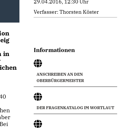
29.04.2016, 12:30 Uhr
Verfasser: Thorsten Köster
ion
eig
Informationen
 in
r
eichen
ANSCHREIBEN AN DEN
OBERBÜRGERMEISTER
 40
DER FRAGENKATALOG IM WORTLAUT
chen
aber
Bei