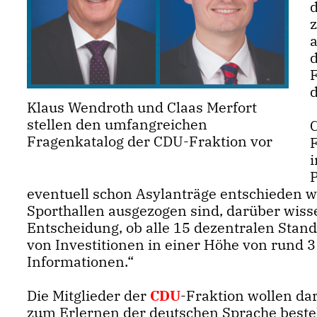
F
d
Klaus Wendroth und Claas Merfort
stellen den umfangreichen
C
Fragenkatalog der CDU-Fraktion vor
F
eventuell schon Asylanträge entschieden w
Sporthallen ausgezogen sind, darüber wisse
Entscheidung, ob alle 15 dezentralen Stan
von Investitionen in einer Höhe von rund 
Informationen.“
Die Mitglieder der
CDU
-Fraktion wollen da
zum Erlernen der deutschen Sprache besteh