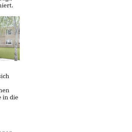
iert.
sich
enen
in die