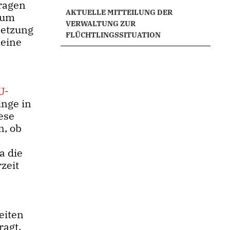
ragen
AKTUELLE MITTEILUNG DER
zum
VERWALTUNG ZUR
setzung
FLÜCHTLINGSSITUATION
meine
U
-
inge in
ese
n, ob
n
a die
zeit
eiten
ragt,