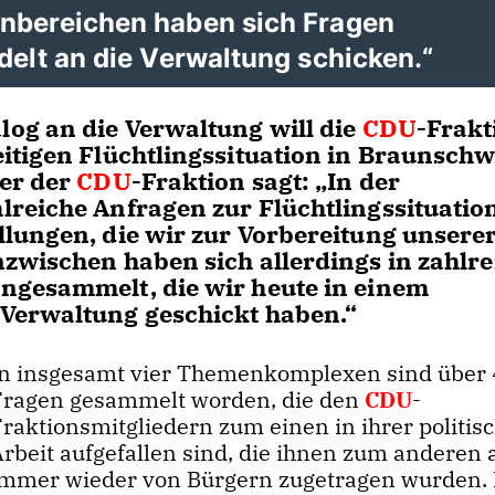
enbereichen haben sich Fragen
delt an die Verwaltung schicken.“
og an die Verwaltung will die
CDU
-Frakt
itigen Flüchtlingssituation in Braunschw
der der
CDU
-Fraktion sagt: „In der
reiche Anfragen zur Flüchtlingssituation
lungen, die wir zur Vorbereitung unsere
zwischen haben sich allerdings in zahlr
ngesammelt, die wir heute in einem
Verwaltung geschickt haben.“
In insgesamt vier Themenkomplexen sind über
Fragen gesammelt worden, die den
CDU
-
Fraktionsmitgliedern zum einen in ihrer politis
Arbeit aufgefallen sind, die ihnen zum anderen 
immer wieder von Bürgern zugetragen wurden. 