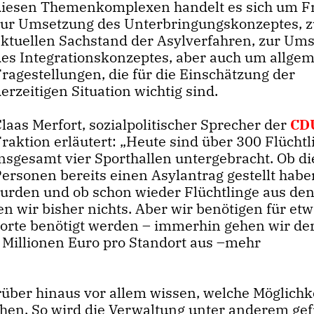
diesen Themenkomplexen handelt es sich um F
zur Umsetzung des Unterbringungskonzeptes, 
aktuellen Sachstand der Asylverfahren, zur Um
des Integrationskonzeptes, aber auch um allge
ragestellungen, die für die Einschätzung der
erzeitigen Situation wichtig sind.
laas Merfort, sozialpolitischer Sprecher der
CD
raktion erläutert: „Heute sind über 300 Flüchtl
insgesamt vier Sporthallen untergebracht. Ob di
Personen bereits einen Asylantrag gestellt habe
urden und ob schon wieder Flüchtlinge aus de
n wir bisher nichts. Aber wir benötigen für etw
dorte benötigt werden – immerhin gehen wir der
3 Millionen Euro pro Standort aus –mehr
rüber hinaus vor allem wissen, welche Möglichk
en. So wird die Verwaltung unter anderem gef