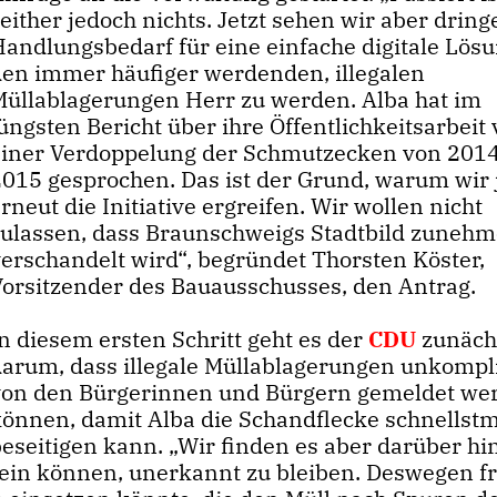
either jedoch nichts. Jetzt sehen wir aber drin
Handlungsbedarf für eine einfache digitale Lös
den immer häufiger werdenden, illegalen
Müllablagerungen Herr zu werden. Alba hat im
üngsten Bericht über ihre Öffentlichkeitsarbeit
einer Verdoppelung der Schmutzecken von 2014
2015 gesprochen. Das ist der Grund, warum wir 
rneut die Initiative ergreifen. Wir wollen nicht
zulassen, dass Braunschweigs Stadtbild zuneh
verschandelt wird“, begründet Thorsten Köster,
Vorsitzender des Bauausschusses, den Antrag.
n diesem ersten Schritt geht es der
CDU
zunäch
darum, dass illegale Müllablagerungen unkompli
von den Bürgerinnen und Bürgern gemeldet we
können, damit Alba die Schandflecke schnellstm
beseitigen kann. „Wir finden es aber darüber hi
 sein können, unerkannt zu bleiben. Deswegen f