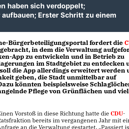
en haben sich verdoppelt;
aufbauen; Erster Schritt zu einem
e-Bürgerbeteiligungsportal fordert die
C
ngebracht, in dem die Verwaltung aufgefo
en-App zu entwickeln und in Betrieb zu
lagerungen im Stadtgebiet zu entdecken 
soll die App allerdings erweitert werden
eit geben, die Stadt unmittelbar auf
azu könnten beispielsweise Schlaglöcher
angelnde Pflege von Grünflächen und viel
Einen Vorstoß in diese Richtung hatte die
CDU
-
Ratsfraktion bereits im vergangenen Jahr mit ei
nfrage an die Verwaltung gestartet. „Passiert is