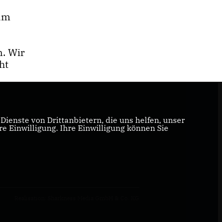
 am
n. Wir
ht
ienste von Drittanbietern, die uns helfen, unser
 Einwilligung. Ihre Einwilligung können Sie
Realisation: Sharkness Media GmbH & Co. KG