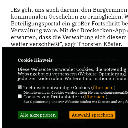
Es geht uns auch darum, den Bürgerinnen
kommunalen Geschehen zu ermöglichen. Wi
Beteiligungsportal ein großer Fortschritt b
Verwaltung wäre. Mit der Dreckecken-App s
erwarten, dass die Verwaltung sich diese
weiter verschließt“, sagt Thorsten Köster.
Internetseite der CDU-Fraktion im Rat der
Cookie Hinweis
Stadt Braunschweig, mit aktuellen
Diese Webseite verwendet Cookies, die notwendig s
Informationen rund um die Kommunalpolit
Webangebot zu verbessern (Website-Optmierung). F
jederzeit widerrufen. Weitere Informationen finde
in der zweitgrößten Stadt Niedersachsens.
Technisch notwendige Cookies (
Übersicht
)
IMPRESSUM
DATENSCHUTZ
Die notwendigen Cookies werden allein für den ordnungsgemäße
Cookies von Drittanbietern (
Übersicht
)
KONTAKT
Zur Optimierung unserer Webseite binden wir Dienste und Angebo
Alle akzeptieren
@2026 CDU-Ratsfraktion Braunschweig
Auswahl speichern
Alle Rechte vorbehalten.