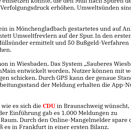
e einsetzen könnte, die den Müll nach Spuren d
 Verfolgungsdruck erhöhen. Umweltsünden sin
in in Mönchengladbach gestartetes und auf An
intett Umweltfrevlern auf der Spur. In den erste
 Müllsünder ermittelt und 50 Bußgeld-Verfahren
ohen.
schon in Wiesbaden. Das System „Sauberes Wies
einMain entwickelt worden. Nutzer können mit 
ungen schicken. Durch GPS kann der genaue Stan
rbeitungsstand der Meldung erhalten die App-N
wie es sich die
CDU
in Braunschweig wünscht, i
h der Einführung gab es 1.000 Meldungen zu
n Raum. Durch den Online-Mangelmelder spare 
ß es in Frankfurt in einer ersten Bilanz.