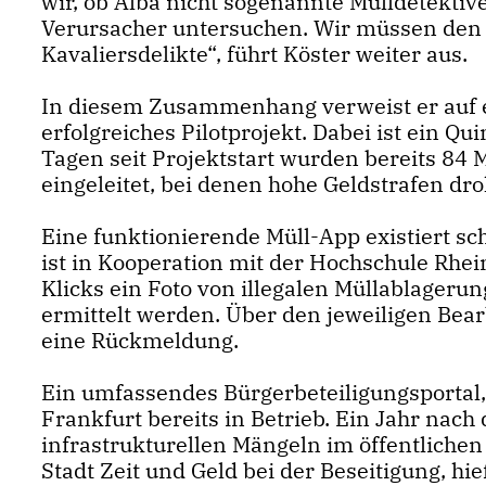
wir, ob Alba nicht sogenannte Mülldetektiv
Verursacher untersuchen. Wir müssen den
Kavaliersdelikte“, führt Köster weiter aus.
In diesem Zusammenhang verweist er auf e
erfolgreiches Pilotprojekt. Dabei ist ein Qu
Tagen seit Projektstart wurden bereits 84
eingeleitet, bei denen hohe Geldstrafen dr
Eine funktionierende Müll-App existiert 
ist in Kooperation mit der Hochschule Rh
Klicks ein Foto von illegalen Müllablager
ermittelt werden. Über den jeweiligen Bea
eine Rückmeldung.
Ein umfassendes Bürgerbeteiligungsportal, 
Frankfurt bereits in Betrieb. Ein Jahr nac
infrastrukturellen Mängeln im öffentliche
Stadt Zeit und Geld bei der Beseitigung, hie