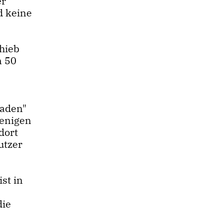
er
d keine
hieb
n 50
baden"
wenigen
dort
utzer
st in
die