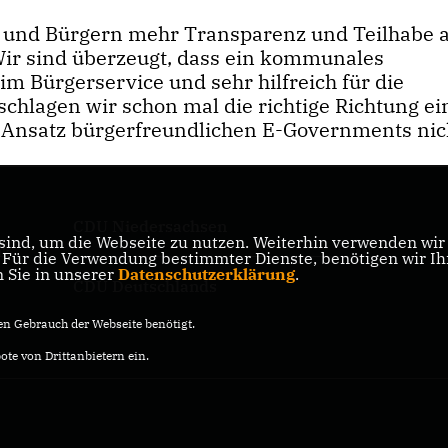
 und Bürgern mehr Transparenz und Teilhabe
r sind überzeugt, dass ein kommunales
eim Bürgerservice und sehr hilfreich für die
chlagen wir schon mal die richtige Richtung ei
m Ansatz bürgerfreundlichen E-Governments nic
CDU Niedersachsen
ind, um die Webseite zu nutzen. Weiterhin verwenden wir D
ik
ür die Verwendung bestimmter Dienste, benötigen wir Ihre
n Sie in unserer
Datenschutzerklärung
.
CDU Deutschlands
n Gebrauch der Webseite benötigt.
te von Drittanbietern ein.