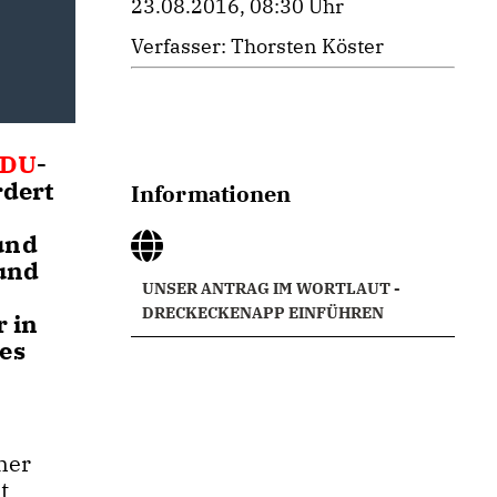
23.08.2016, 08:30 Uhr
Verfasser: Thorsten Köster
DU
-
rdert
Informationen
und
 und
UNSER ANTRAG IM WORTLAUT -
DRECKECKENAPP EINFÜHREN
 in
es
ner
t