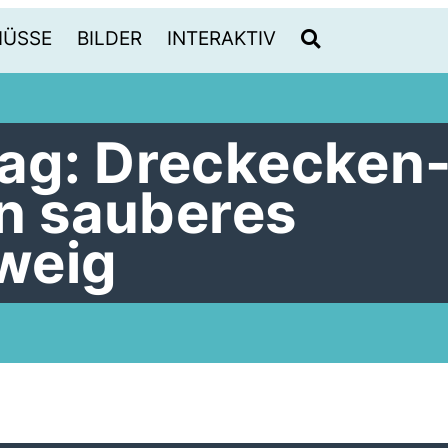
HÜSSE
BILDER
INTERAKTIV
ag: Dreckecken
in sauberes
weig