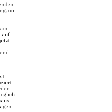
genden
ung, um
 von
 auf
jetzt
mend
st
ziert
rden
öglich
naus
ragen