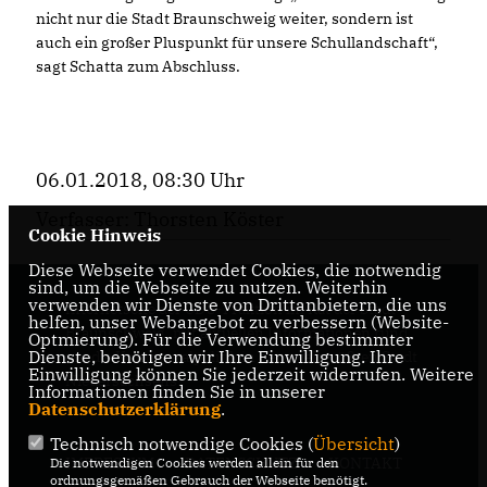
nicht nur die Stadt Braunschweig weiter, sondern ist
auch ein großer Pluspunkt für unsere Schullandschaft“,
sagt Schatta zum Abschluss.
06.01.2018, 08:30 Uhr
Verfasser: Thorsten Köster
Cookie Hinweis
Diese Webseite verwendet Cookies, die notwendig
sind, um die Webseite zu nutzen. Weiterhin
verwenden wir Dienste von Drittanbietern, die uns
Internetseite der CDU-Fraktion im Rat der Stadt
helfen, unser Webangebot zu verbessern (Website-
Braunschweig, mit aktuellen Informationen rund
Optmierung). Für die Verwendung bestimmter
Dienste, benötigen wir Ihre Einwilligung. Ihre
um die Kommunalpolitik in der zweitgrößten Stadt
Einwilligung können Sie jederzeit widerrufen. Weitere
Niedersachsens.
Informationen finden Sie in unserer
Datenschutzerklärung
.
Technisch notwendige Cookies (
Übersicht
)
IMPRESSUM
DATENSCHUTZ
KONTAKT
Die notwendigen Cookies werden allein für den
ordnungsgemäßen Gebrauch der Webseite benötigt.