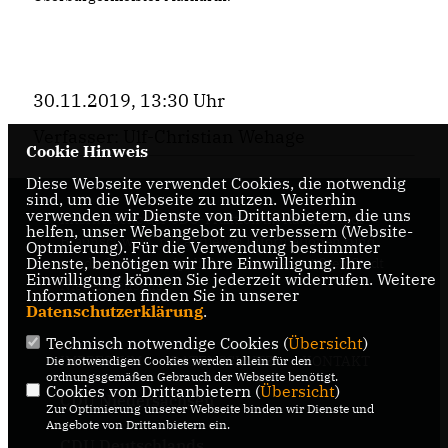
30.11.2019, 13:30 Uhr
Verfasser: Ulf-Christian Wehage
Cookie Hinweis
Diese Webseite verwendet Cookies, die notwendig
sind, um die Webseite zu nutzen. Weiterhin
verwenden wir Dienste von Drittanbietern, die uns
Internetseite der CDU-Fraktion im Rat der Stadt
helfen, unser Webangebot zu verbessern (Website-
Braunschweig, mit aktuellen Informationen rund
Optmierung). Für die Verwendung bestimmter
Dienste, benötigen wir Ihre Einwilligung. Ihre
um die Kommunalpolitik in der zweitgrößten Stadt
Einwilligung können Sie jederzeit widerrufen. Weitere
Niedersachsens.
Informationen finden Sie in unserer
Datenschutzerklärung
.
Technisch notwendige Cookies (
Übersicht
)
IMPRESSUM
DATENSCHUTZ
KONTAKT
Die notwendigen Cookies werden allein für den
ordnungsgemäßen Gebrauch der Webseite benötigt.
Cookies von Drittanbietern (
Übersicht
)
CDU Niedersachsen
Zur Optimierung unserer Webseite binden wir Dienste und
Angebote von Drittanbietern ein.
CDU Deutschlands