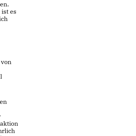
en.
ist es
ich
 von
l
ren
r
raktion
hrlich