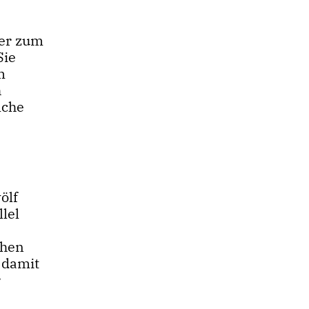
k
ier zum
Sie
m
h
lche
ölf
lel
chen
 damit
r