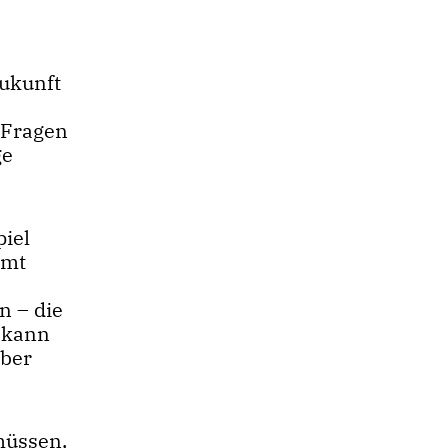
Zukunft
 Fragen
ge
iel
amt
n – die
o kann
aber
müssen,