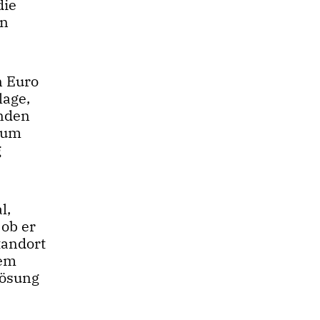
die
en
n Euro
lage,
enden
zum
g
l,
 ob er
tandort
dem
Lösung