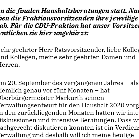
n die finalen Haushaltsberatungen statt. Na
ben die Fraktionsvorsitzenden ihre jeweilige
b. Für die CDU-Fraktion hat unser Vorsitz
ntlichen sie hier ungekürzt:
Sehr geehrter Herr Ratsvorsitzender, liebe Koll
und Kollegen, meine sehr geehrten Damen und
Herren,
am 20. September des vergangenen Jahres – al
ziemlich genau vor fünf Monaten – hat
Oberbürgermeister Markurth seinen
Verwaltungsentwurf für den Haushalt 2020 vorge
In den zurückliegenden Monaten hatten wir int
Diskussionen und intensive Beratungen. Dass wi
achgerecht diskutieren konnten ist ein Verdien
Verwaltung und deshalb will ich meine heutige