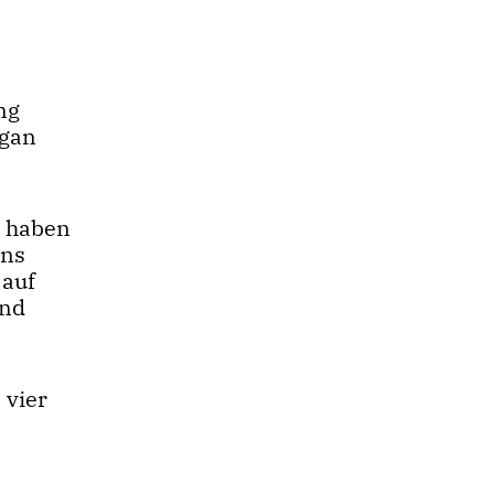
ng
rgan
h haben
uns
 auf
und
 vier