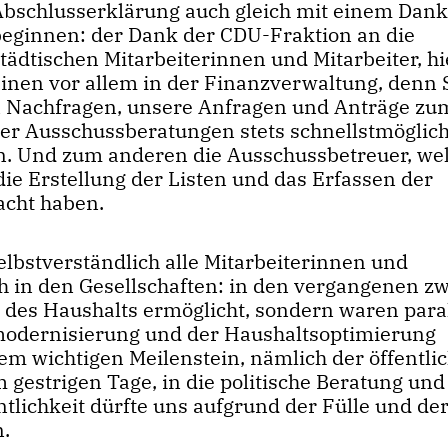
Abschlusserklärung auch gleich mit einem Dan
beginnen: der Dank der CDU-Fraktion an die
städtischen Mitarbeiterinnen und Mitarbeiter, h
einen vor allem in der Finanzverwaltung, denn 
n Nachfragen, unsere Anfragen und Anträge zu
 der Ausschussberatungen stets schnellstmöglic
en. Und zum anderen die Ausschussbetreuer, we
ie Erstellung der Listen und das Erfassen der
cht haben.
elbstverständlich alle Mitarbeiterinnen und
h in den Gesellschaften: in den vergangenen zw
 des Haushalts ermöglicht, sondern waren paral
modernisierung und der Haushaltsoptimierung
em wichtigen Meilenstein, nämlich der öffentli
 gestrigen Tage, in die politische Beratung und
ntlichkeit dürfte uns aufgrund der Fülle und de
n.