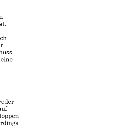
en
at,
ich
ir
 muss
 eine
weder
auf
stoppen
erdings
.