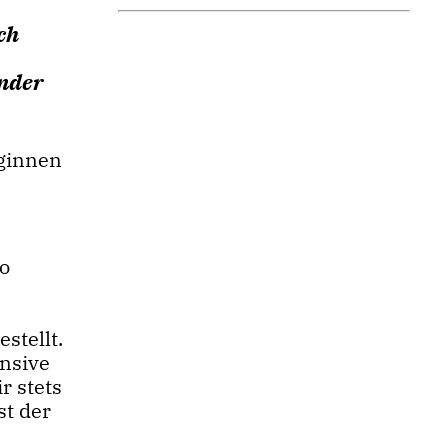
ch
ender
eginnen
so
stellt.
ensive
r stets
st der