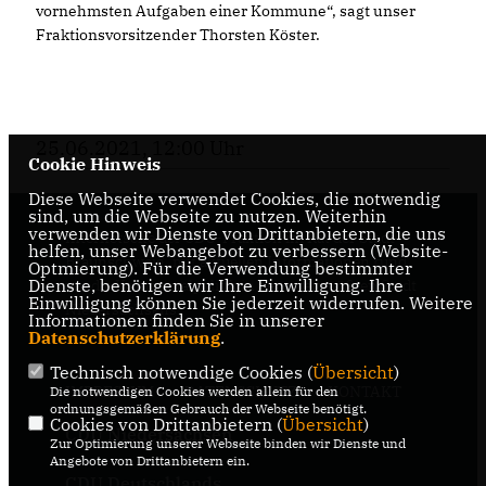
vornehmsten Aufgaben einer Kommune“, sagt unser
Fraktionsvorsitzender Thorsten Köster.
25.06.2021, 12:00 Uhr
Cookie Hinweis
Diese Webseite verwendet Cookies, die notwendig
sind, um die Webseite zu nutzen. Weiterhin
verwenden wir Dienste von Drittanbietern, die uns
Internetseite der CDU-Fraktion im Rat der Stadt
helfen, unser Webangebot zu verbessern (Website-
Braunschweig, mit aktuellen Informationen rund
Optmierung). Für die Verwendung bestimmter
Dienste, benötigen wir Ihre Einwilligung. Ihre
um die Kommunalpolitik in der zweitgrößten Stadt
Einwilligung können Sie jederzeit widerrufen. Weitere
Niedersachsens.
Informationen finden Sie in unserer
Datenschutzerklärung
.
Technisch notwendige Cookies (
Übersicht
)
IMPRESSUM
DATENSCHUTZ
KONTAKT
Die notwendigen Cookies werden allein für den
ordnungsgemäßen Gebrauch der Webseite benötigt.
Cookies von Drittanbietern (
Übersicht
)
CDU Niedersachsen
Zur Optimierung unserer Webseite binden wir Dienste und
Angebote von Drittanbietern ein.
CDU Deutschlands