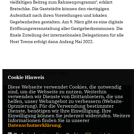
vielfältigen Beitrag zum Rahmenprogramm“, erklärt
Bratschke. Die Gaststädte können den viertägigen
Aufenthalt nach ihren Vorstellungen und lokalen
Gegebenheiten gestalten. Am 9. März gibt es eine digitale
Eröffnungsveranstaltung aller Gastgeberkommunen. Die
finale Zuteilung der internationalen Delegationen für alle
Host Towns erfolgt dann Anfang Mai 2022.
28.01.2022, 10:00 Uhr
Cookie Hinweis
Diese Webseite verwendet Cookies, die notwendig
sind, um die Webseite zu nutzen. Weiterhin
verwenden wir Dienste von Drittanbietern, die uns
Internetseite der CDU-Fraktion im Rat der Stadt
helfen, unser Webangebot zu verbessern (Website-
Braunschweig, mit aktuellen Informationen rund
Optmierung). Für die Verwendung bestimmter
Dienste, benötigen wir Ihre Einwilligung. Ihre
um die Kommunalpolitik in der zweitgrößten Stadt
Einwilligung können Sie jederzeit widerrufen. Weitere
Niedersachsens.
Informationen finden Sie in unserer
Datenschutzerklärung
.