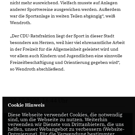
nicht mehr ausreichend. Vielfach musste auf Anlagen
anderer Sportvereine ausgewichen werden. Außerdem
war die Sportanlage in weiten Teilen abgängig“, weiß
Wendroth.
Der CDU-Ratsfraktion liegt der Sport in dieser Stadt
besonders am Herzen, weil hier viel ehrenamtliche Arbeit
in der Freizeit für die Allgemeinheit geleistet wird und
vor allem auch Kindern und Jugendlichen eine sinnvolle
Freizeitbeschäftigung und Orientierung gegeben wird“,
so Wendroth abschließend.
30.10.2008, 16:44 Uhr
Cookie Hinweis
Diese Webseite verwendet Cookies, die notwendig
sind, um die Webseite zu nutzen. Weiterhin
verwenden wir Dienste von Drittanbietern, die uns
Internetseite der CDU-Fraktion im Rat der Stadt
helfen, unser Webangebot zu verbessern (Website-
Braunschweig, mit aktuellen Informationen rund
Optmierung). Für die Verwendung bestimmter